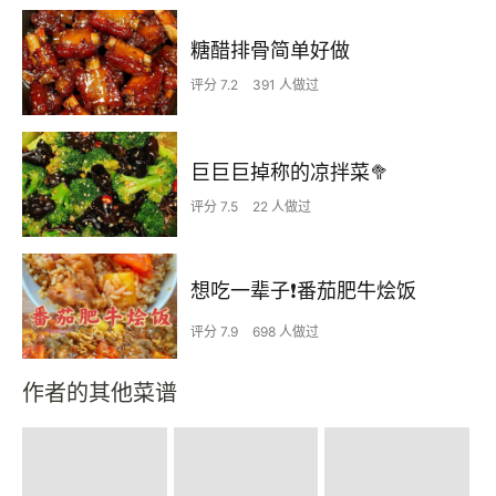
糖醋排骨简单好做
评分 7.2
391 人做过
巨巨巨掉称的凉拌菜🥦
评分 7.5
22 人做过
想吃一辈子❗️番茄肥牛烩饭
评分 7.9
698 人做过
作者的其他菜谱