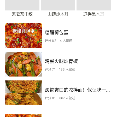
紫薯茶巾绞
山药炒木耳
凉拌黑木耳
糖醋荷包蛋
评分 8.7
4 人做过
鸡蛋火腿炒青椒
评分 7.1
133 人做过
酸辣爽口的凉拌面！保证吃一次就上瘾
评分 8.1
867 人做过