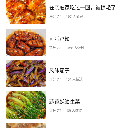
在亲戚家吃过一回，被惊艳了…
评分 7.4
493 人做过
可乐鸡翅
评分 7.8
1058 人做过
风味茄子
评分 7.4
451 人做过
蒜蓉蚝油生菜
评分 7.7
168 人做过