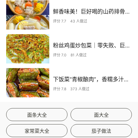
鲜香味美！巨好喝的山药排骨汤！！
评分 7.7
43 人做过
粉丝鸡蛋炒包菜｜零失败、巨下饭
评分 7.0
81 人做过
下饭菜“青椒酿肉”，香糯多汁鲜嫩下饭
评分 7.8
373 人做过
面条大全
面大全
家常菜大全
茄子做法