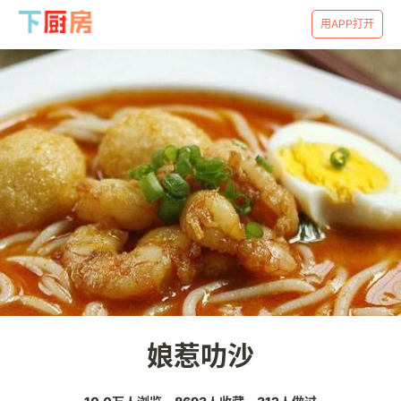
用APP打开
娘惹叻沙