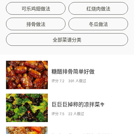
可乐鸡翅做法
红烧肉做法
排骨做法
冬瓜做法
全部菜谱分类
糖醋排骨简单好做
评分 7.2
391 人做过
巨巨巨掉称的凉拌菜🥦
评分 7.5
22 人做过