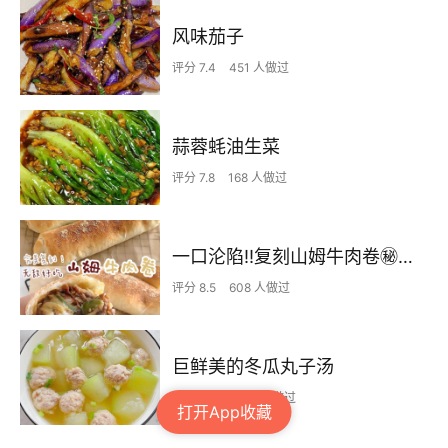
风味茄子
评分 7.4
451 人做过
蒜蓉蚝油生菜
评分 7.8
168 人做过
一口沦陷‼️复刻山姆牛肉卷㊙️皮薄馅足爆好吃
评分 8.5
608 人做过
巨鲜美的冬瓜丸子汤
评分 8.3
1768 人做过
打开App收藏