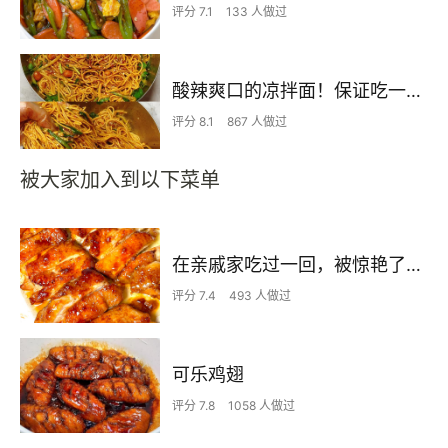
评分 7.1
133 人做过
酸辣爽口的凉拌面！保证吃一次就上瘾
评分 8.1
867 人做过
被大家加入到以下菜单
在亲戚家吃过一回，被惊艳了…
评分 7.4
493 人做过
可乐鸡翅
评分 7.8
1058 人做过