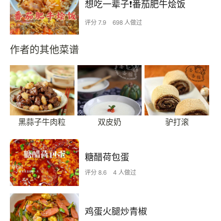
想吃一辈子❗️番茄肥牛烩饭
评分 7.9
698 人做过
作者的其他菜谱
黑蒜子牛肉粒
双皮奶
驴打滚
糖醋荷包蛋
评分 8.6
4 人做过
鸡蛋火腿炒青椒