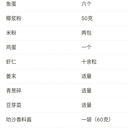
鱼蛋
六个
椰浆粉
50克
米粉
两包
鸡蛋
一个
虾仁
十余粒
姜末
适量
青葱碎
适量
豆芽菜
适量
叻沙香料酱
一袋（60克）