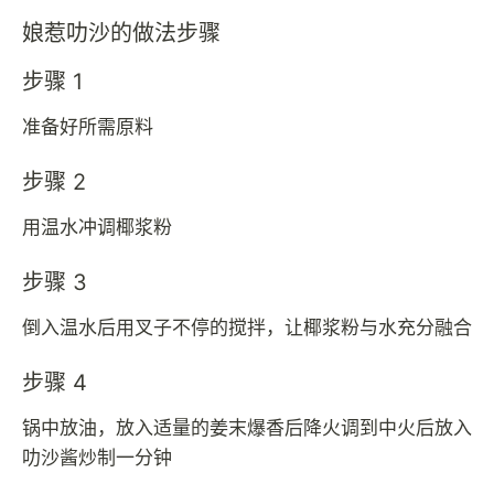
娘惹叻沙的做法步骤
步骤 1
准备好所需原料
步骤 2
用温水冲调椰浆粉
步骤 3
倒入温水后用叉子不停的搅拌，让椰浆粉与水充分融合
步骤 4
锅中放油，放入适量的姜末爆香后降火调到中火后放入
叻沙酱炒制一分钟