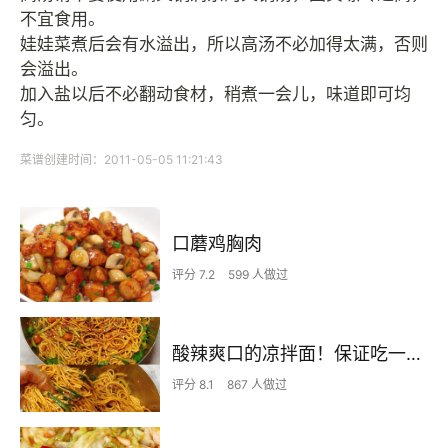
不宜食用。
娃娃菜煮后会有水溢出，所以高汤不必加得太满，否则
会溢出。
加入盐以后不必翻动食材，稍煮一会儿，味道即可均
匀。
菜谱创建时间：2011-05-05 11:21:43
口蘑鸡胸肉
评分 7.2
599 人做过
酸辣爽口的凉拌面！保证吃一次就上瘾
评分 8.1
867 人做过