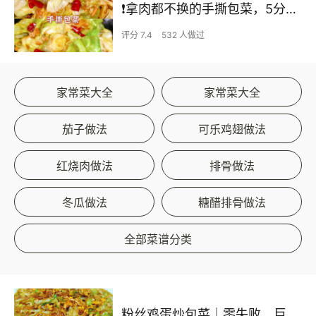
❗拿肉都不换的手撕包菜，5分钟快手家常菜🔥
评分 7.4
532 人做过
家常菜大全
家常菜大全
茄子做法
可乐鸡翅做法
红烧肉做法
排骨做法
冬瓜做法
糖醋排骨做法
全部菜谱分类
粉丝鸡蛋炒包菜｜零失败、巨下饭