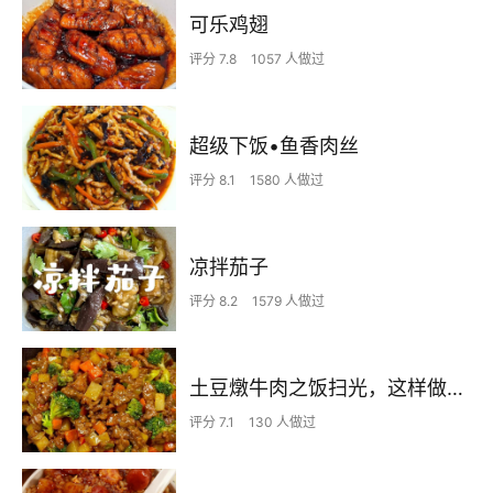
可乐鸡翅
评分 7.8
1057 人做过
超级下饭•鱼香肉丝
评分 8.1
1580 人做过
凉拌茄子
评分 8.2
1579 人做过
土豆燉牛肉之饭扫光，这样做也太香了吧，还没出锅已是浓香四溢了
评分 7.1
130 人做过