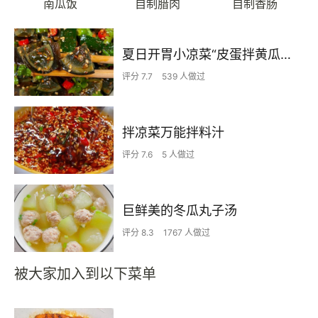
南瓜饭
自制腊肉
自制香肠
夏日开胃小凉菜“皮蛋拌黄瓜🥒”开胃减脂
评分 7.7
539 人做过
拌凉菜万能拌料汁
评分 7.6
5 人做过
巨鲜美的冬瓜丸子汤
评分 8.3
1767 人做过
被大家加入到以下菜单