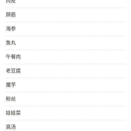
肉皮
蹄筋
海参
鱼丸
午餐肉
老豆腐
魔芋
粉丝
娃娃菜
高汤