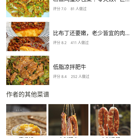
评分 7.0
81 人做过
比布丁还要嫩，老少皆宜的肉沫蒸蛋
评分 8.2
411 人做过
低脂凉拌肥牛
评分 8.4
252 人做过
作者的其他菜谱