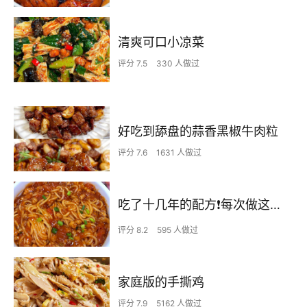
清爽可口小凉菜
评分 7.5
330 人做过
好吃到舔盘的蒜香黑椒牛肉粒
评分 7.6
1631 人做过
吃了十几年的配方❗️每次做这至少吃2碗
评分 8.2
595 人做过
家庭版的手撕鸡
评分 7.9
5162 人做过