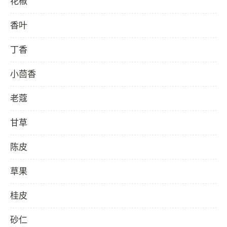
花椒
香叶
丁香
小茴香
老蔻
甘草
陈皮
草果
桂皮
砂仁