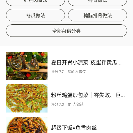
冬瓜做法
糖醋排骨做法
全部菜谱分类
夏日开胃小凉菜“皮蛋拌黄瓜🥒”开胃减脂
评分 7.7
539 人做过
粉丝鸡蛋炒包菜｜零失败、巨下饭
评分 7.0
81 人做过
超级下饭•鱼香肉丝