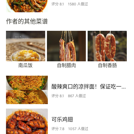
评分 8.1
1580 人做过
作者的其他菜谱
南瓜饭
自制腊肉
自制香肠
酸辣爽口的凉拌面！保证吃一次就上瘾
评分 8.1
867 人做过
可乐鸡翅
评分 7.8
1057 人做过