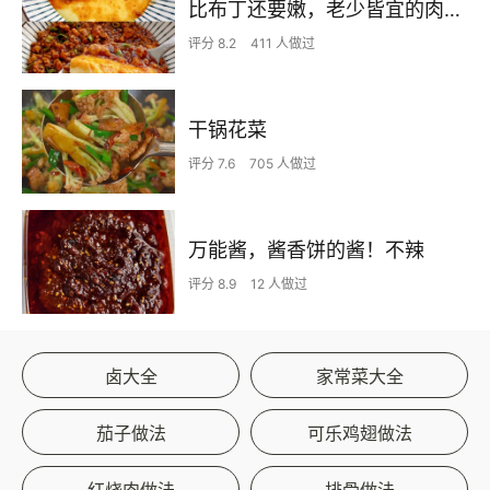
比布丁还要嫩，老少皆宜的肉沫蒸蛋
评分 8.2
411 人做过
干锅花菜
评分 7.6
705 人做过
万能酱，酱香饼的酱！不辣
评分 8.9
12 人做过
卤大全
家常菜大全
茄子做法
可乐鸡翅做法
红烧肉做法
排骨做法