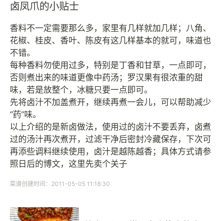
卤凤爪的小贴士
香料不一定需要那么多，家里有几样就加几样；八角、
花椒、桂皮、香叶、陈皮有这几样基本的就可，味道也
不错。
每种香料勿使用过多，特别是丁香和甘草，一点即可，
否则煮出来的味道更像中药汤；罗汉果有很浓重的甜
味，若是放整个，冰糖只要一点即可。
先将卤汁不加盖煮开，继续再煮一会儿，可以帮助减少
“药”味。
以上介绍的是新卤做法，使用过的卤汁不要丢弃，卤煮
过的汤汁再次煮开，过滤干净后密封冷藏保存，下次可
再添些调料继续使用，卤汁是越陈越香；具体方式请参
照日后的博文，这里先卖个关子
菜谱创建时间：2011-05-05 11:18:30