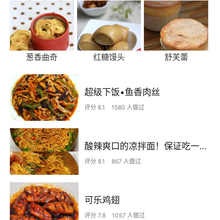
葱香曲奇
红糖馒头
舒芙蕾
超级下饭•鱼香肉丝
评分 8.1
1580 人做过
酸辣爽口的凉拌面！保证吃一次就上瘾
评分 8.1
867 人做过
可乐鸡翅
评分 7.8
1057 人做过