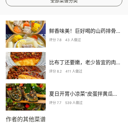
全部菜谱分类
鲜香味美！巨好喝的山药排骨汤！！
评分 7.8
43 人做过
比布丁还要嫩，老少皆宜的肉沫蒸蛋
评分 8.2
411 人做过
夏日开胃小凉菜“皮蛋拌黄瓜🥒”开胃减脂
评分 7.7
539 人做过
作者的其他菜谱