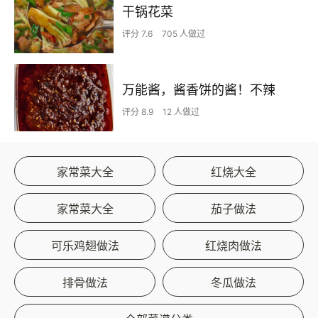
干锅花菜
评分 7.6
705 人做过
万能酱，酱香饼的酱！不辣
评分 8.9
12 人做过
家常菜大全
红烧大全
家常菜大全
茄子做法
可乐鸡翅做法
红烧肉做法
排骨做法
冬瓜做法