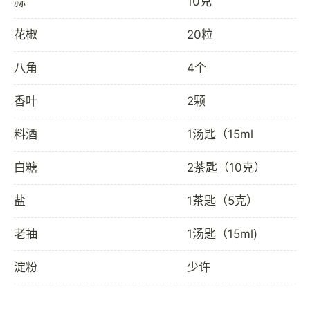
蒜
10克
花椒
20粒
八角
4个
香叶
2颗
料酒
1汤匙（15ml
白糖
2茶匙（10克）
盐
1茶匙（5克）
老抽
1汤匙（15ml)
淀粉
少许