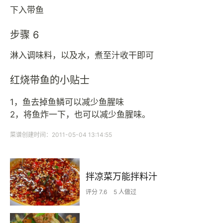
下入带鱼
步骤 6
淋入调味料，以及水，煮至汁收干即可
红烧带鱼的小贴士
1，鱼去掉鱼鳞可以减少鱼腥味
2，将鱼炸一下，也可以减少鱼腥味。
菜谱创建时间：2011-05-04 13:14:55
拌凉菜万能拌料汁
评分 7.6
5 人做过