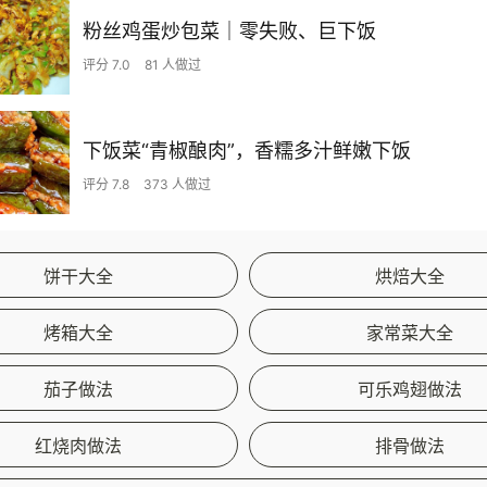
粉丝鸡蛋炒包菜｜零失败、巨下饭
评分 7.0
81 人做过
下饭菜“青椒酿肉”，香糯多汁鲜嫩下饭
评分 7.8
373 人做过
饼干大全
烘焙大全
烤箱大全
家常菜大全
茄子做法
可乐鸡翅做法
红烧肉做法
排骨做法