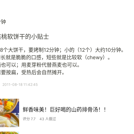
分钟
核桃软饼干的小贴士
8个大饼干，要烤制12分钟；小的（12个）大约10分钟。
间长就是脆脆的口感，短些就是比较软（chewy）。
面也可以；用麦芽粉代替燕麦也可以。
需要按扁，受热后会自然摊开。
11-08-18 11:42:45
鲜香味美！巨好喝的山药排骨汤！！
评分 7.7
43 人做过