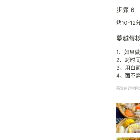
步骤 6
烤10-12
蔓越莓
1、如果做
2、烤时
3、用白
4、面不
菜谱创建时间：20