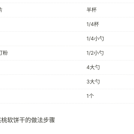
片
半杯
1/4杯
1/4小勺
打粉
1/2小勺
4大勺
3大勺
1个
核桃软饼干的做法步骤