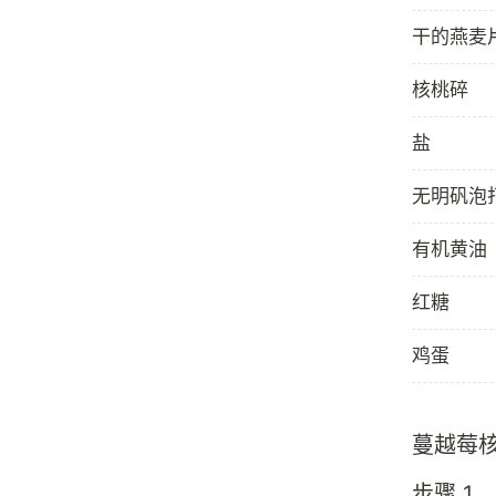
干的燕麦
核桃碎
盐
无明矾泡
有机黄油
红糖
鸡蛋
蔓越莓
步骤 1