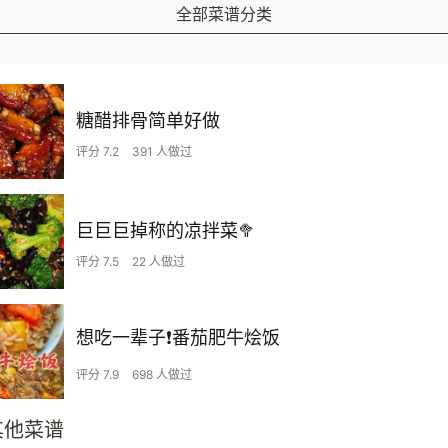
全部菜谱分类
糖醋排骨简单好做
评分 7.2
391 人做过
巨巨巨掉称的凉拌菜🥦
评分 7.5
22 人做过
想吃一辈子❗️番茄肥牛烩饭
评分 7.9
698 人做过
其他菜谱