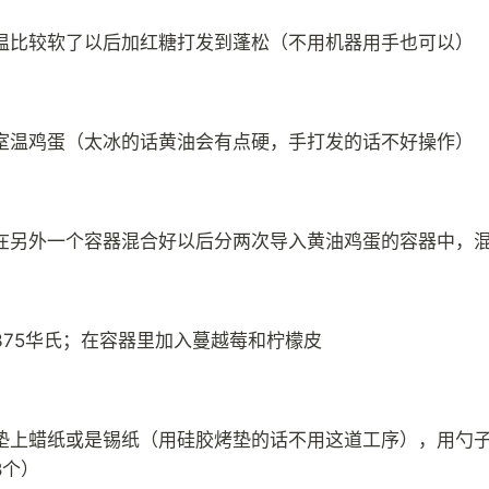
温比较软了以后加红糖打发到蓬松（不用机器用手也可以）
室温鸡蛋（太冰的话黄油会有点硬，手打发的话不好操作）
在另外一个容器混合好以后分两次导入黄油鸡蛋的容器中，
375华氏；在容器里加入蔓越莓和柠檬皮
垫上蜡纸或是锡纸（用硅胶烤垫的话不用这道工序），用勺
8个）