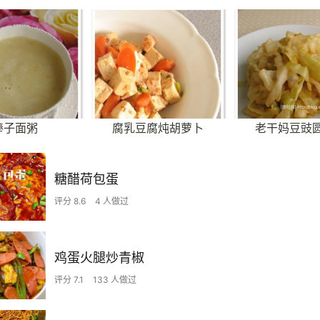
棒子面粥
腐乳豆腐炖胡萝卜
老干妈豆豉
糖醋荷包蛋
评分 8.6
4 人做过
鸡蛋火腿炒青椒
评分 7.1
133 人做过