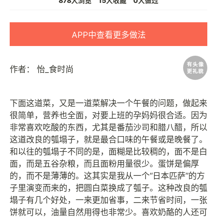
878人浏览
15人收藏
0人做过
APP中查看更多做法
作者：
怡_食时尚
下面这道菜，又是一道菜解决一个午餐的问题，做起来
很简单，营养也全面，对要上班的孕妈妈很合适。因为
非常喜欢吃酸的东西，尤其是番茄沙司和腊八醋，所以
这道改良的瓠塌子，就是最合口味的午餐或是晚餐了。
和以往的瓠塌子不同的是，面糊是比较稠的，面不是白
面，而是五谷杂粮，而且面粉用量很少。蛋饼是偏厚
的，而不是薄薄的。这其实是我从一个“日本匹萨”的方
子里演变而来的，把圆白菜换成了瓠子。这种改良的瓠
塌子有几个好处，一来更加省事，二来节省时间，一张
饼就可以，油量自然用得也非常少。喜欢奶酪的人还可