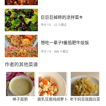
巨巨巨掉称的凉拌菜🥦
评分 7.5
22 人做过
想吃一辈子❗️番茄肥牛烩饭
评分 7.9
698 人做过
作者的其他菜谱
棒子面粥
腐乳豆腐炖胡萝卜
老干妈豆豉圆白菜