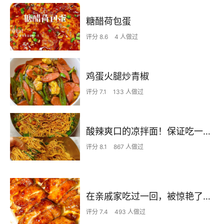
糖醋荷包蛋
评分 8.6
4 人做过
鸡蛋火腿炒青椒
评分 7.1
133 人做过
酸辣爽口的凉拌面！保证吃一次就上瘾
评分 8.1
867 人做过
在亲戚家吃过一回，被惊艳了…
评分 7.4
493 人做过