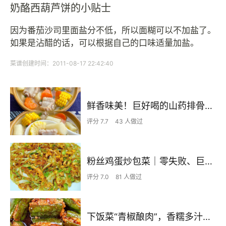
奶酪西葫芦饼的小贴士
因为番茄沙司里面盐分不低，所以面糊可以不加盐了。
如果是沾醋的话，可以根据自己的口味适量加盐。
菜谱创建时间：2011-08-17 22:42:40
鲜香味美！巨好喝的山药排骨汤！！
评分 7.7
43 人做过
粉丝鸡蛋炒包菜｜零失败、巨下饭
评分 7.0
81 人做过
下饭菜“青椒酿肉”，香糯多汁鲜嫩下饭