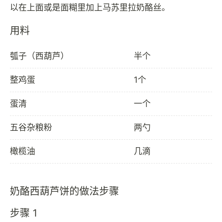
用料
瓠子（西葫芦）
半个
整鸡蛋
1个
蛋清
一个
五谷杂粮粉
两勺
橄榄油
几滴
奶酪西葫芦饼的做法步骤
步骤 1