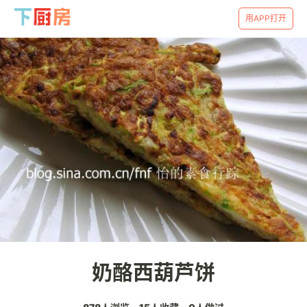
用APP打开
奶酪西葫芦饼