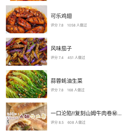
可乐鸡翅
评分 7.8
1058 人做过
风味茄子
评分 7.4
451 人做过
蒜蓉蚝油生菜
评分 7.8
168 人做过
一口沦陷‼️复刻山姆牛肉卷㊙️皮薄馅足爆好吃
评分 8.5
608 人做过