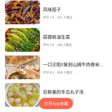
风味茄子
评分 7.4
451 人做过
蒜蓉蚝油生菜
评分 7.8
168 人做过
一口沦陷‼️复刻山姆牛肉卷㊙️皮薄馅足爆好吃
评分 8.5
608 人做过
巨鲜美的冬瓜丸子汤
评分 8.3
1767 人做过
打开App收藏