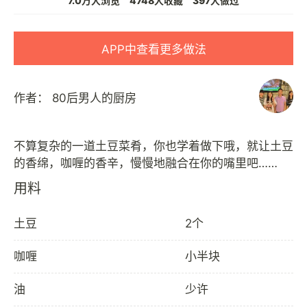
7.0万人浏览
4748人收藏
397人做过
APP中查看更多做法
作者：
80后男人的厨房
不算复杂的一道土豆菜肴，你也学着做下哦，就让土豆
用料
土豆
2个
咖喱
小半块
油
少许