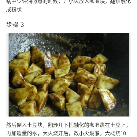
锅中少许油微热的时候，开小火放入咖喱块，翻炒融化
成粉状
步骤 3
然后倒入土豆块，翻炒几下把融化的咖喱裹在土豆上；
再加适量的水，大火烧开后，改小火焖煮，大概烧10