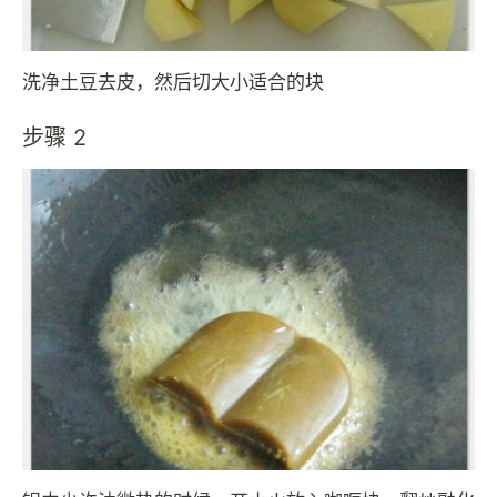
洗净土豆去皮，然后切大小适合的块
步骤 2