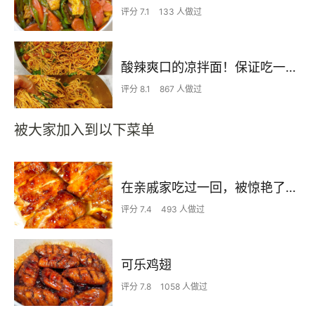
评分 7.1
133 人做过
酸辣爽口的凉拌面！保证吃一次就上瘾
评分 8.1
867 人做过
被大家加入到以下菜单
在亲戚家吃过一回，被惊艳了…
评分 7.4
493 人做过
可乐鸡翅
评分 7.8
1058 人做过