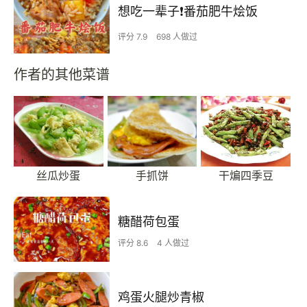
想吃一辈子❗️番茄肥牛烩饭
评分 7.9
698 人做过
作者的其他菜谱
丝瓜炒蛋
手抓饼
干煸四季豆
糖醋荷包蛋
评分 8.6
4 人做过
鸡蛋火腿炒青椒