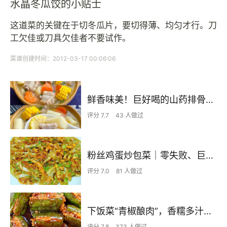
水晶冬瓜饺的小贴士
这道菜的关键在于切冬瓜片，要切得薄、均匀才行。刀
工欠佳或刀具欠佳者不要试作。
菜谱创建时间：2012-03-17 00:06:06
鲜香味美！巨好喝的山药排骨汤！！
评分 7.7
43 人做过
粉丝鸡蛋炒包菜｜零失败、巨下饭
评分 7.0
81 人做过
下饭菜“青椒酿肉”，香糯多汁鲜嫩下饭
评分 7.8
373 人做过