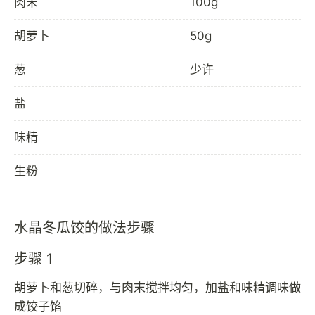
肉末
100g
胡萝卜
50g
葱
少许
盐
味精
生粉
水晶冬瓜饺的做法步骤
步骤 1
胡萝卜和葱切碎，与肉末搅拌均匀，加盐和味精调味做
成饺子馅