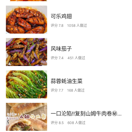
可乐鸡翅
评分 7.8
1058 人做过
风味茄子
评分 7.4
451 人做过
蒜蓉蚝油生菜
评分 7.7
168 人做过
一口沦陷‼️复刻山姆牛肉卷㊙️皮薄馅足爆好吃
评分 8.5
608 人做过