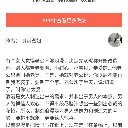
1.9万人浏览
991人收藏
6人做过
APP中查看更多做法
作者：
食尚煮妇
有个女人觉得老公不够浪漫，决定先从昵称开始改造
他。别人都管老婆叫：小甜心、小宝贝、亲爱的...他老
公只会叫她老婆。于是，她就对老公说：你以后不能再
叫我老婆了，要叫三个字。老公想了半天，说:知道
了，叫你‘老太婆’。
浪漫是女人制造出来的需求，并非出于男人的本意。男
人为博佳人欢心，不得不绞尽脑汁想出一些别出心裁的
花招。所以，制造浪漫是对男人想像力和创造力的考
验，要超乎想象，更要给人惊喜。
以前浪漫是把情书写在纸上，现在是写在条幅上；以前