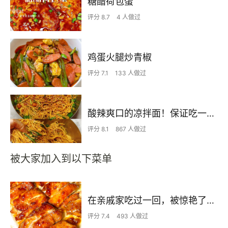
糖醋荷包蛋
评分 8.7
4 人做过
鸡蛋火腿炒青椒
评分 7.1
133 人做过
酸辣爽口的凉拌面！保证吃一次就上瘾
评分 8.1
867 人做过
被大家加入到以下菜单
在亲戚家吃过一回，被惊艳了…
评分 7.4
493 人做过