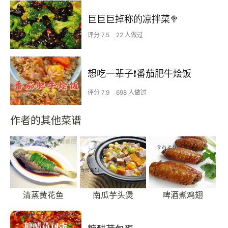
巨巨巨掉称的凉拌菜🥦
评分 7.5
22 人做过
想吃一辈子❗️番茄肥牛烩饭
评分 7.9
698 人做过
作者的其他菜谱
清蒸黄花鱼
南瓜芋头煲
啤酒煮鸡翅