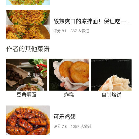
酸辣爽口的凉拌面！保证吃一次就上瘾
评分 8.1
867 人做过
作者的其他菜谱
豆角焖面
炸糕
自制烙饼
可乐鸡翅
评分 7.8
1057 人做过