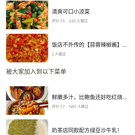
清爽可口小凉菜
评分 7.5
330 人做过
饭店不外传的【蒜蓉辣椒酱】自己在家也可以做出
2 人做过
被大家加入到以下菜单
鲜嫩多汁，比鲍鱼还好吃红烧香菇
评分 7.7
1951 人做过
奶茶店同款配方绿豆沙牛乳！