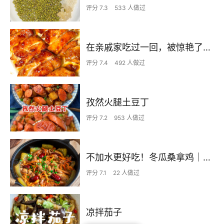
评分 7.3
533 人做过
在亲戚家吃过一回，被惊艳了…
评分 7.4
492 人做过
孜然火腿土豆丁
评分 7.2
953 人做过
不加水更好吃！冬瓜桑拿鸡｜原汁原味超鲜美
评分 7.1
22 人做过
凉拌茄子