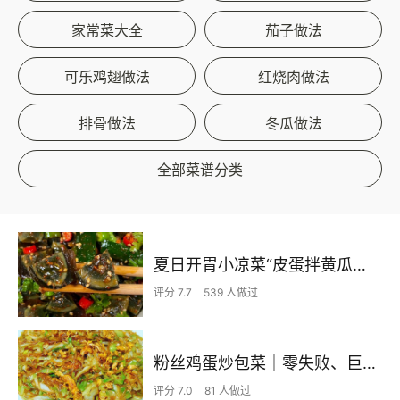
家常菜大全
茄子做法
可乐鸡翅做法
红烧肉做法
排骨做法
冬瓜做法
全部菜谱分类
夏日开胃小凉菜“皮蛋拌黄瓜🥒”开胃减脂
评分 7.7
539 人做过
粉丝鸡蛋炒包菜｜零失败、巨下饭
评分 7.0
81 人做过