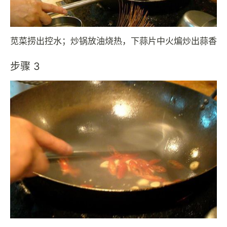
苋菜捞出控水；炒锅放油烧热，下蒜片中火煸炒出蒜香
步骤 3