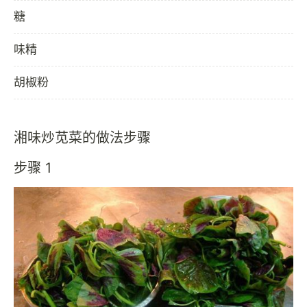
糖
味精
胡椒粉
湘味炒苋菜的做法步骤
步骤 1