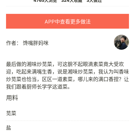
4765人浏览
324人收藏
3人做过
APP中查看更多做法
作者：
馋嘴胖妈咪
最后做的湘味炒苋菜，可这貌不起眼滴素菜竟大受欢
迎，吃起来满嘴生香，说是湘味炒苋菜，我认为叫香味
炒苋菜也恰当，区区一道素菜，哪儿来的满口香捏？让
用料
苋菜
盐