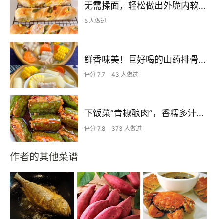
无需揉面，轻松做出外脆内软的恰巴塔扭扭棒，手残党们的福利来咯~
5 人做过
鲜香味美！巨好喝的山药排骨汤！！
评分 7.7
43 人做过
下饭菜“青椒酿肉”，香糯多汁鲜嫩下饭
评分 7.8
373 人做过
作者的其他菜谱