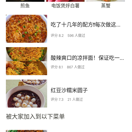
煎鱼
电饭煲烀白薯
蒸蟹
吃了十几年的配方❗️每次做这至少吃2碗
评分 8.2
596 人做过
酸辣爽口的凉拌面！保证吃一次就上瘾
评分 8.1
867 人做过
红豆沙糯米圆子
评分 7.3
21 人做过
被大家加入到以下菜单