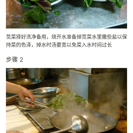
苋菜择好洗净备用，烧开水准备焯苋菜水里撒些盐以保
持菜的色泽，焯水时汤要宽以免菜入水时间过长
步骤 2