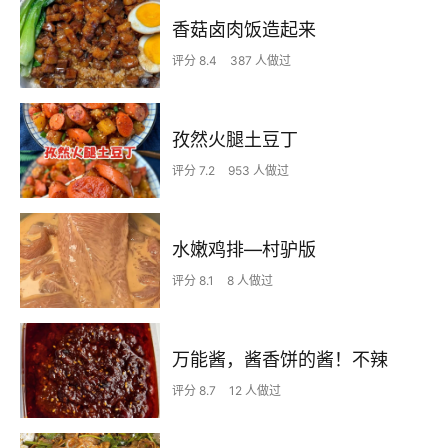
香菇卤肉饭造起来
评分 8.4
387 人做过
孜然火腿土豆丁
评分 7.2
953 人做过
水嫩鸡排—村驴版
评分 8.1
8 人做过
万能酱，酱香饼的酱！不辣
评分 8.7
12 人做过