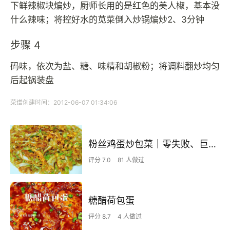
下鲜辣椒块煸炒，厨师长用的是红色的美人椒，基本没
什么辣味；将控好水的苋菜倒入炒锅煸炒2、3分钟
步骤 4
码味，依次为盐、糖、味精和胡椒粉；将调料翻炒均匀
后起锅装盘
菜谱创建时间：2012-06-07 01:34:06
粉丝鸡蛋炒包菜｜零失败、巨下饭
评分 7.0
81 人做过
糖醋荷包蛋
评分 8.7
4 人做过