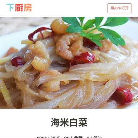
用APP打开
海米白菜