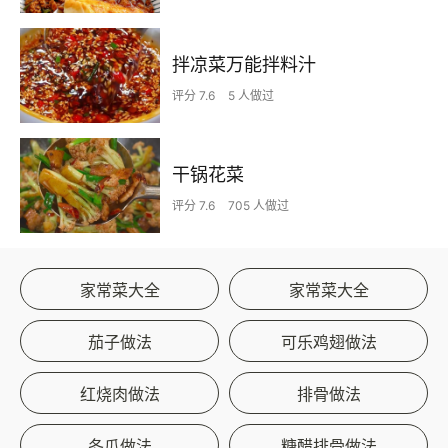
拌凉菜万能拌料汁
评分 7.6
5 人做过
干锅花菜
评分 7.6
705 人做过
家常菜大全
家常菜大全
茄子做法
可乐鸡翅做法
红烧肉做法
排骨做法
冬瓜做法
糖醋排骨做法