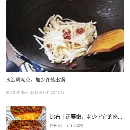
水淀粉勾芡，加少许盐出锅
菜谱创建时间：2012-03-11 23:12:18
比布丁还要嫩，老少皆宜的肉沫蒸蛋
评分 8.2
411 人做过