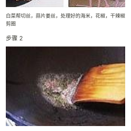
白菜帮切丝，蒜片姜丝，处理好的海米，花椒，干辣椒
剪圈
步骤 2