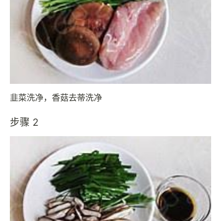
韭菜洗净，香菇去蒂洗净
步骤 2