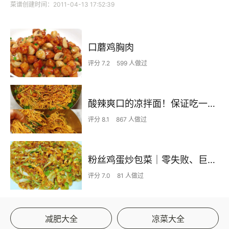
菜谱创建时间：2011-04-13 17:52:39
口蘑鸡胸肉
评分 7.2
599 人做过
酸辣爽口的凉拌面！保证吃一次就上瘾
评分 8.1
867 人做过
粉丝鸡蛋炒包菜｜零失败、巨下饭
评分 7.0
81 人做过
减肥大全
凉菜大全