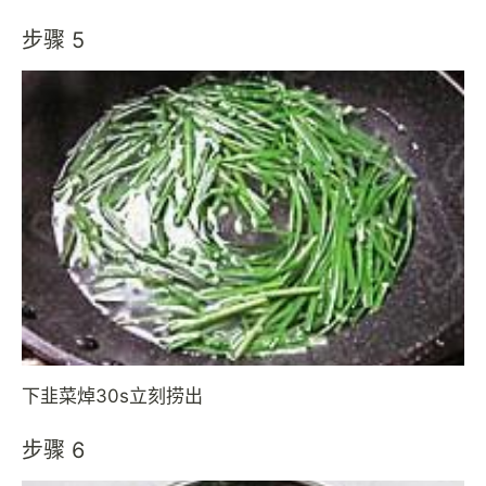
步骤 5
下韭菜焯30s立刻捞出
步骤 6