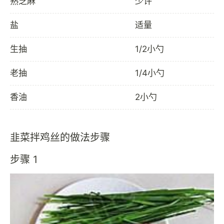
熟芝麻
少许
盐
适量
生抽
1/2小勺
老抽
1/4小勺
香油
2小勺
韭菜拌鸡丝的做法步骤
步骤 1