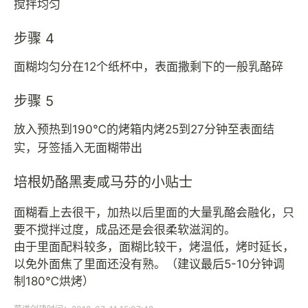
搅拌均匀
步骤 4
面糊均匀分在12个纸杯中，表面撒剩下的一般乳酪碎
步骤 5
放入预热到190℃的烤箱内烤25到27分钟至表面结
实，牙签插入无面糊带出
培根奶酪黑麦咸马芬的小贴士
面糊看上去很干，加热以后里面的大量乳酪会融化，只
要不搅拌过度，成品还是会很柔软滋润的。
由于里面配料较多，面糊比较干，烤温低，烤时延长，
以免外面焦了里面还没有熟。（建议最后5-10分钟调
制180℃烘烤）