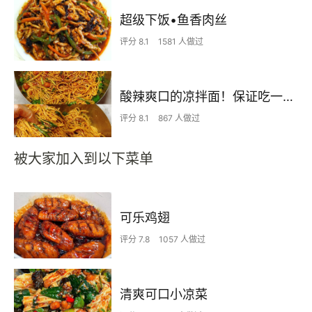
超级下饭•鱼香肉丝
评分 8.1
1581 人做过
酸辣爽口的凉拌面！保证吃一次就上瘾
评分 8.1
867 人做过
被大家加入到以下菜单
可乐鸡翅
评分 7.8
1057 人做过
清爽可口小凉菜