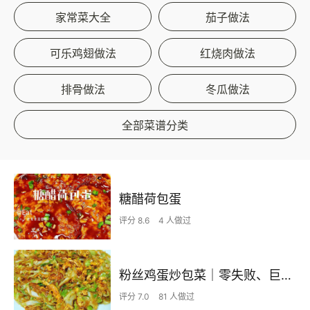
家常菜大全
茄子做法
可乐鸡翅做法
红烧肉做法
排骨做法
冬瓜做法
全部菜谱分类
糖醋荷包蛋
评分 8.6
4 人做过
粉丝鸡蛋炒包菜｜零失败、巨下饭
评分 7.0
81 人做过