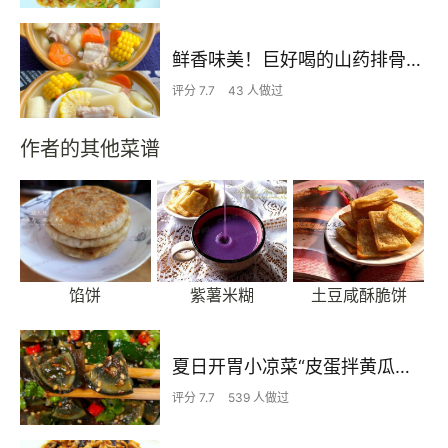
鲜香味美！巨好喝的山药排骨汤！！
评分 7.7
43 人做过
作者的其他菜谱
馅饼
紫薯米糊
土豆咸酥脆饼
夏日开胃小凉菜“皮蛋拌黄瓜🥒”开胃减脂
评分 7.7
539 人做过