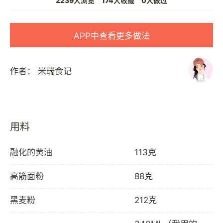
2239人浏览
174人收藏
0人做过
APP中查看更多做法
作者：
米瑞食记
用料
融化的黄油
113克
高筋面粉
88克
黑麦粉
212克