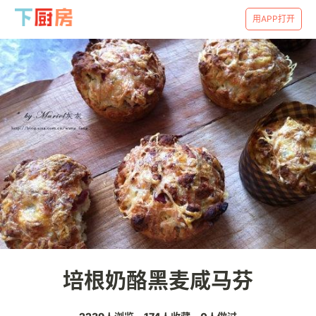
用APP打开
培根奶酪黑麦咸马芬