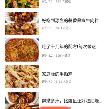
评分 7.5
330 人做过
好吃到舔盘的蒜香黑椒牛肉粒
评分 7.6
1631 人做过
吃了十几年的配方❗️每次做这至少吃2碗
评分 8.2
595 人做过
家庭版的手撕鸡
评分 7.9
5162 人做过
鲜嫩多汁，比鲍鱼还好吃红烧香菇
评分 7.7
1951 人做过