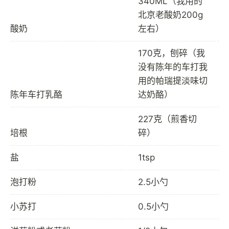
340ML（我用的
北京老酸奶200g
酸奶
左右）
170克，刨碎（我
没有陈年的车打我
用的帕瑞提淡味切
陈年车打乳酪
达奶酪）
227克（煎香切
培根
碎）
盐
1tsp
泡打粉
2.5小勺
小苏打
0.5小勺