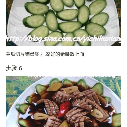
黄瓜切片铺盘底,把凉好的猪腰放上面
步骤 6