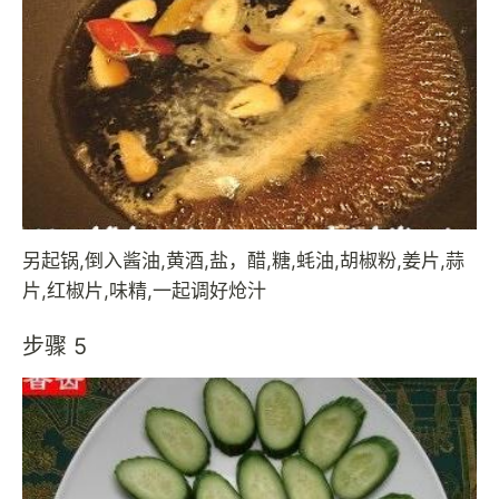
另起锅,倒入酱油,黄酒,盐，醋,糖,蚝油,胡椒粉,姜片,蒜
片,红椒片,味精,一起调好炝汁
步骤 5