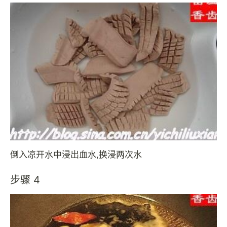
倒入凉开水中浸出血水,换浸两次水
步骤 4