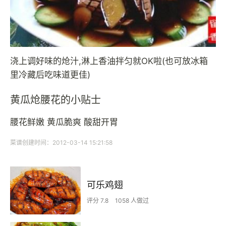
浇上调好味的炝汁,淋上香油拌匀就OK啦(也可放冰箱
里冷藏后吃味道更佳)
黄瓜炝腰花的小贴士
腰花鲜嫩 黄瓜脆爽 酸甜开胃
菜谱创建时间：2012-03-14 15:21:58
可乐鸡翅
评分 7.8
1058 人做过