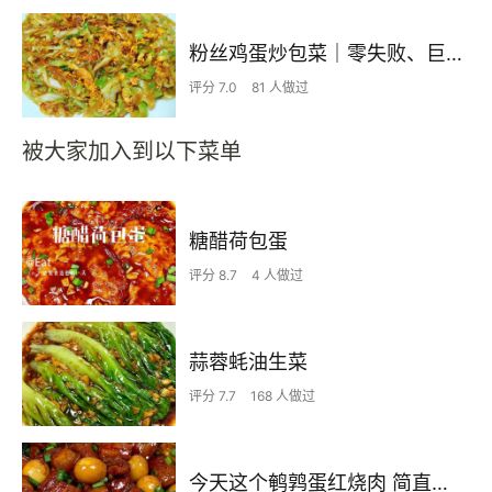
粉丝鸡蛋炒包菜｜零失败、巨下饭
评分 7.0
81 人做过
被大家加入到以下菜单
糖醋荷包蛋
评分 8.7
4 人做过
蒜蓉蚝油生菜
评分 7.7
168 人做过
今天这个鹌鹑蛋红烧肉 简直不要太下饭了