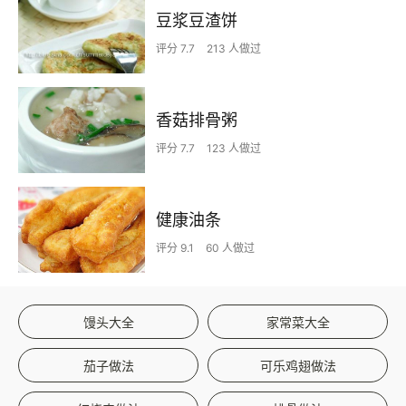
豆浆豆渣饼
评分 7.7
213 人做过
香菇排骨粥
评分 7.7
123 人做过
健康油条
评分 9.1
60 人做过
馒头大全
家常菜大全
茄子做法
可乐鸡翅做法