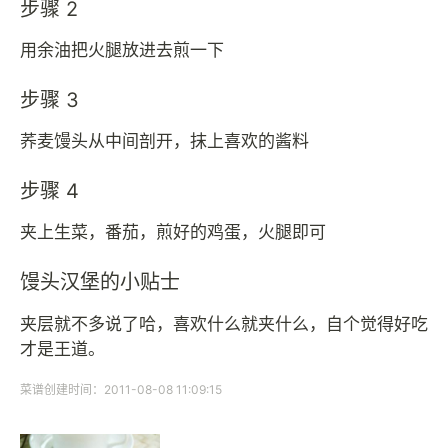
步骤 2
用余油把火腿放进去煎一下
步骤 3
荞麦馒头从中间剖开，抹上喜欢的酱料
步骤 4
夹上生菜，番茄，煎好的鸡蛋，火腿即可
馒头汉堡的小贴士
夹层就不多说了哈，喜欢什么就夹什么，自个觉得好吃
才是王道。
菜谱创建时间：2011-08-08 11:09:15