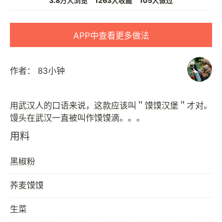
3.8万人浏览
1263人收藏
105人做过
APP中查看更多做法
作者：
83小钟
用武汉人的口语来说，这款应该叫＂馍馍汉堡＂才对。
用料
黑椒粉
荞麦馍馍
生菜