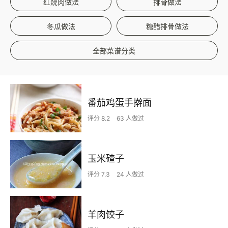
红烧肉做法
排骨做法
冬瓜做法
糖醋排骨做法
全部菜谱分类
番茄鸡蛋手擀面
评分 8.2
63 人做过
玉米碴子
评分 7.3
24 人做过
羊肉饺子