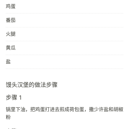
鸡蛋
番茄
火腿
黄瓜
盐
馒头汉堡的做法步骤
步骤 1
锅里下油，把鸡蛋打进去煎成荷包蛋，撒少许盐和胡椒
粉