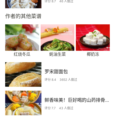
评分 8.7
46 人做过
作者的其他菜谱
红烧冬瓜
蚝油生菜
椰奶冻
罗宋甜面包
评分 8.4
3652 人做过
鲜香味美！巨好喝的山药排骨汤！！
评分 7.7
43 人做过