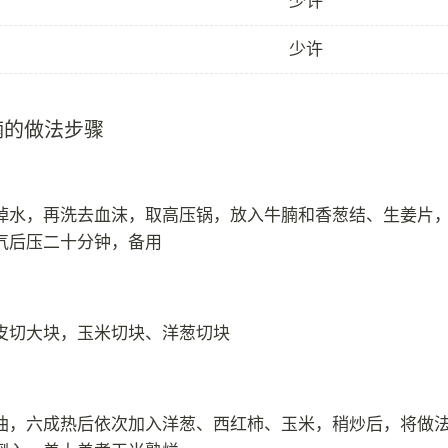
少许
少许
腩的做法步骤
焯水，再洗去血沫，取高压锅，放入牛腩和香葱结、生姜片
气后压二十分钟，备用
皮切大块，玉米切块、洋葱切块
油，六成热后依次加入洋葱、西红柿、玉米，稍炒后，将做