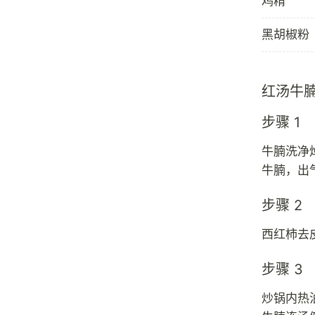
鸡精
黑胡椒粉
红汤牛
步骤 1
牛腩洗净
牛腩，出
步骤 2
西红柿去
步骤 3
炒锅内热