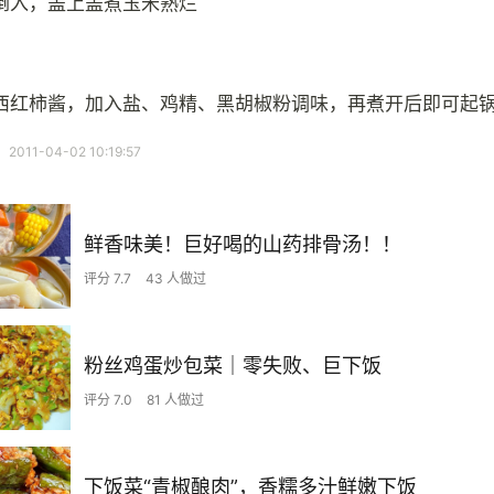
倒入，盖上盖煮玉米熟烂
西红柿酱，加入盐、鸡精、黑胡椒粉调味，再煮开后即可起
11-04-02 10:19:57
鲜香味美！巨好喝的山药排骨汤！！
评分 7.7
43 人做过
粉丝鸡蛋炒包菜｜零失败、巨下饭
评分 7.0
81 人做过
下饭菜“青椒酿肉”，香糯多汁鲜嫩下饭