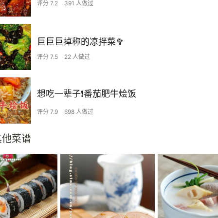
评分 7.2
391 人做过
巨巨巨掉称的凉拌菜🥦
评分 7.5
22 人做过
想吃一辈子❗️番茄肥牛烩饭
评分 7.9
698 人做过
其他菜谱