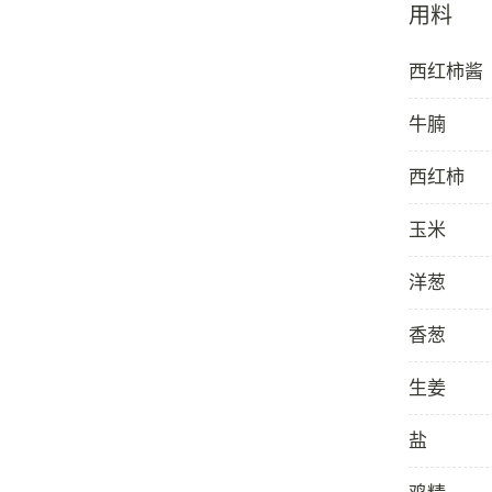
用料
西红柿酱
牛腩
西红柿
玉米
洋葱
香葱
生姜
盐