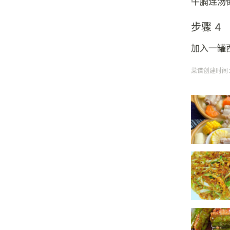
牛腩连汤
步骤 4
加入一罐
菜谱创建时间：20