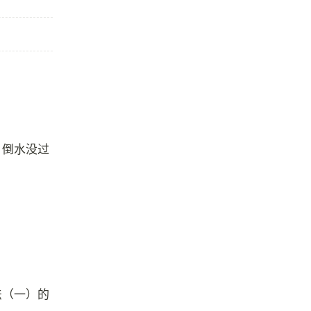
，倒水没过
法（一）的