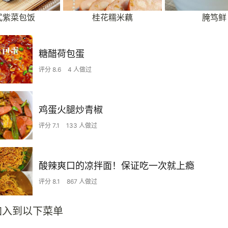
式紫菜包饭
桂花糯米藕
腌笃鲜
糖醋荷包蛋
评分 8.6
4 人做过
鸡蛋火腿炒青椒
评分 7.1
133 人做过
酸辣爽口的凉拌面！保证吃一次就上瘾
评分 8.1
867 人做过
加入到以下菜单