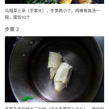
乌塌菜三朵（手掌大），冬笋两小个，鸡棒骨高汤一
碗，蛋饺10个
步骤 2