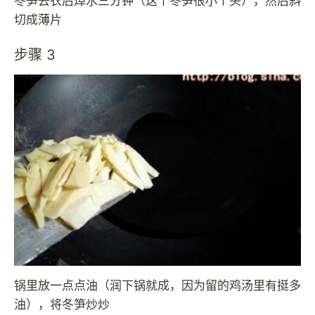
冬笋去衣后焯水三分钟（这个冬笋很小个头），然后斜
切成薄片
步骤 3
锅里放一点点油（润下锅就成，因为留的鸡汤里有挺多
油），将冬笋炒炒