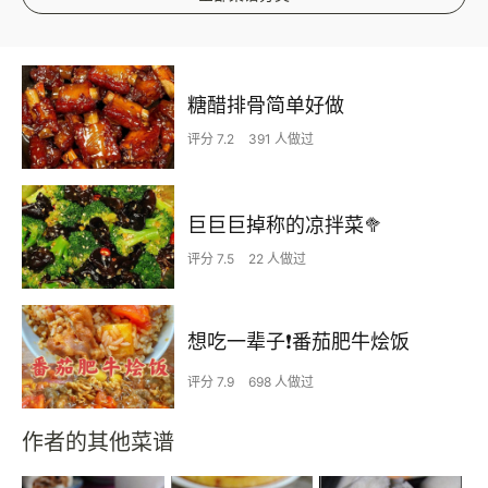
糖醋排骨简单好做
评分 7.2
391 人做过
巨巨巨掉称的凉拌菜🥦
评分 7.5
22 人做过
想吃一辈子❗️番茄肥牛烩饭
评分 7.9
698 人做过
作者的其他菜谱