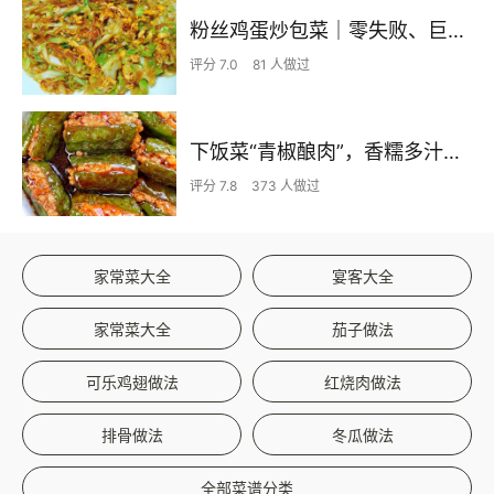
粉丝鸡蛋炒包菜｜零失败、巨下饭
评分 7.0
81 人做过
下饭菜“青椒酿肉”，香糯多汁鲜嫩下饭
评分 7.8
373 人做过
家常菜大全
宴客大全
家常菜大全
茄子做法
可乐鸡翅做法
红烧肉做法
排骨做法
冬瓜做法
全部菜谱分类