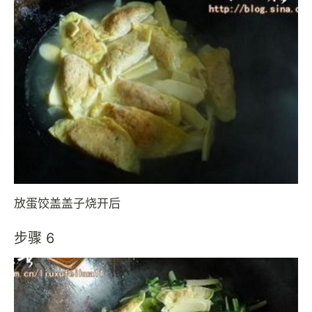
放蛋饺盖盖子烧开后
步骤 6