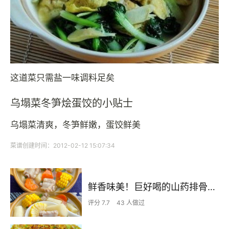
这道菜只需盐一味调料足矣
乌塌菜冬笋烩蛋饺的小贴士
乌塌菜清爽，冬笋鲜嫩，蛋饺鲜美
菜谱创建时间：2012-02-12 15:07:34
鲜香味美！巨好喝的山药排骨汤！！
评分 7.7
43 人做过