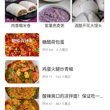
肉香糯米卷
紫薯燕麦粥
酒酿开花大馒头
糖醋荷包蛋
评分 8.6
4 人做过
鸡蛋火腿炒青椒
评分 7.1
133 人做过
酸辣爽口的凉拌面！保证吃一次就上瘾
评分 8.1
867 人做过