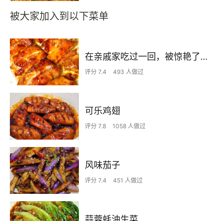
被大家加入到以下菜单
在亲戚家吃过一回，被惊艳了…
评分 7.4
493 人做过
可乐鸡翅
评分 7.8
1058 人做过
风味茄子
评分 7.4
451 人做过
蒜蓉蚝油生菜