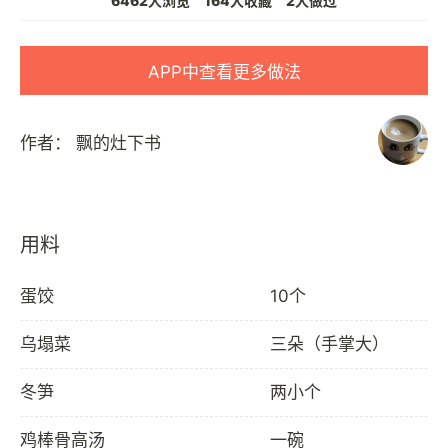
6462人浏览
164人收藏
2人做过
APP中查看更多做法
作者：
飘的灶下书
用料
蛋饺
10个
乌塌菜
三朵（手掌大）
冬笋
两小个
鸡棒骨高汤
一碗