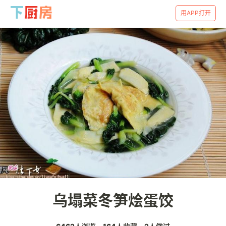
用APP打开
乌塌菜冬笋烩蛋饺