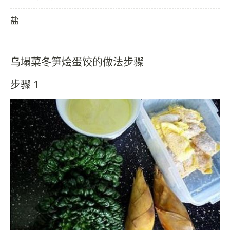
盐
乌塌菜冬笋烩蛋饺的做法步骤
步骤 1