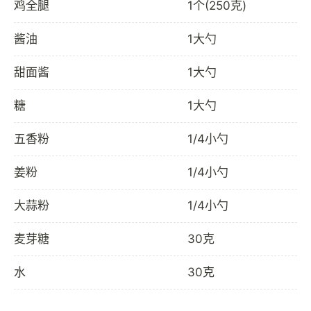
鸡全腿
1个(250克)
酱油
1大勺
甜面酱
1大勺
糖
1大勺
五香粉
1/4小勺
姜粉
1/4小勺
大蒜粉
1/4小勺
麦芽糖
30克
水
30克