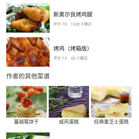
新奥尔良烤鸡腿
评分 7.9
1329 人做过
烤鸡（烤箱版）
评分 7.3
62 人做过
作者的其他菜谱
蔓越莓饼干
戚风蛋糕
经典重芝士蛋糕