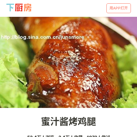
用APP打开
蜜汁酱烤鸡腿