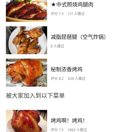
★中式照烧鸡腿肉
评分 7.3
117 人做过
减脂琵琶腿（空气炸锅）
6 人做过
秘制浓香烤鸡
评分 8.2
329 人做过
被大家加入到以下菜单
烤鸡啊！烤鸡！
评分 7.3
1992 人做过