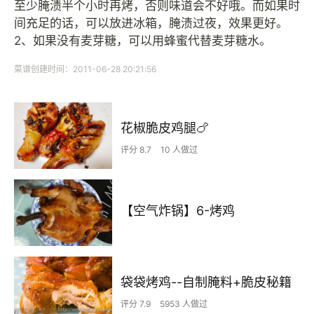
至少腌渍半个小时再烤，否则味道会不好哦。而如果时
间充足的话，可以放进冰箱，腌渍过夜，效果更好。
2、如果没有麦芽糖，可以用蜂蜜代替麦芽糖水。
菜谱创建时间：2011-06-28 20:21:56
花椒脆皮鸡腿🍗
评分 8.7
10 人做过
【空气炸锅】6-烤鸡
袋袋烤鸡--自制腌料+脆皮秘籍
评分 7.9
5953 人做过