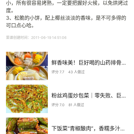
小，所有很容易烤熟，一定要把握好火候，以免烘烤过
度。
3、松脆的小饼，配上椰丝淡淡的香味，是不可多得的
可口点心哈。
菜谱创建时间：2011-06-19 14:51:06
鲜香味美！巨好喝的山药排骨汤！！
评分 7.7
43 人做过
粉丝鸡蛋炒包菜｜零失败、巨下饭
评分 7.0
81 人做过
下饭菜“青椒酿肉”，香糯多汁鲜嫩下饭