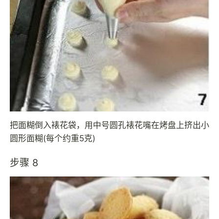
把面糊倒入裱花袋，用中号圆孔裱花嘴在烤盘上挤出小
圆形面糊(每个约重5克)
步骤 8