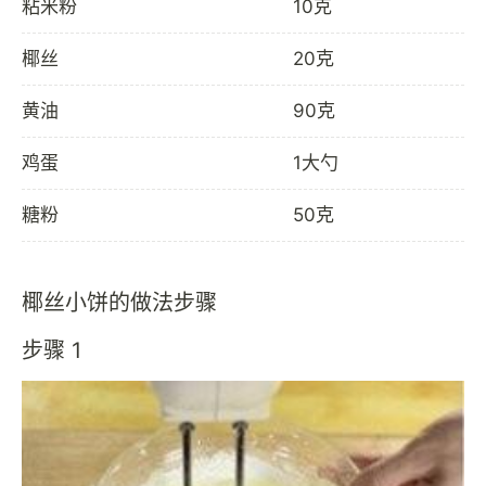
粘米粉
10克
椰丝
20克
黄油
90克
鸡蛋
1大勺
糖粉
50克
椰丝小饼的做法步骤
步骤 1