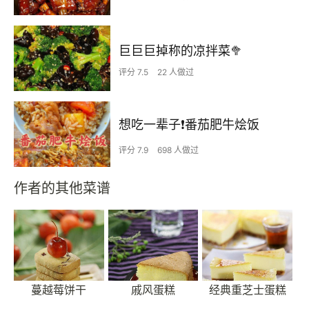
巨巨巨掉称的凉拌菜🥦
评分 7.5
22 人做过
想吃一辈子❗️番茄肥牛烩饭
评分 7.9
698 人做过
作者的其他菜谱
蔓越莓饼干
戚风蛋糕
经典重芝士蛋糕