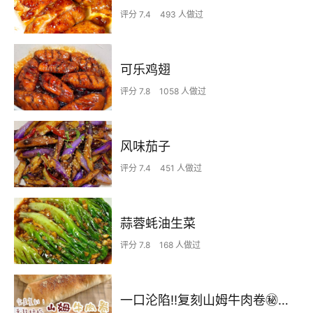
评分 7.4
493 人做过
可乐鸡翅
评分 7.8
1058 人做过
风味茄子
评分 7.4
451 人做过
蒜蓉蚝油生菜
评分 7.8
168 人做过
一口沦陷‼️复刻山姆牛肉卷㊙️皮薄馅足爆好吃