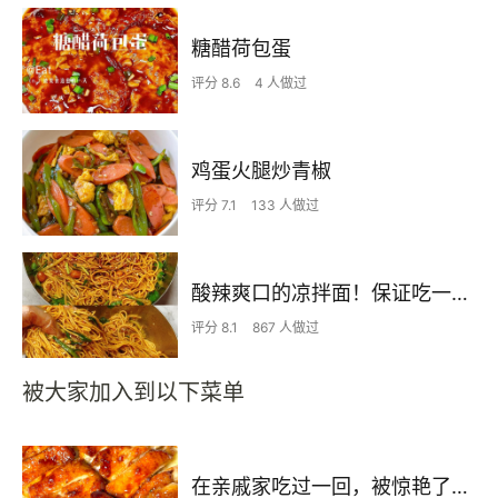
糖醋荷包蛋
评分 8.6
4 人做过
鸡蛋火腿炒青椒
评分 7.1
133 人做过
酸辣爽口的凉拌面！保证吃一次就上瘾
评分 8.1
867 人做过
被大家加入到以下菜单
在亲戚家吃过一回，被惊艳了…