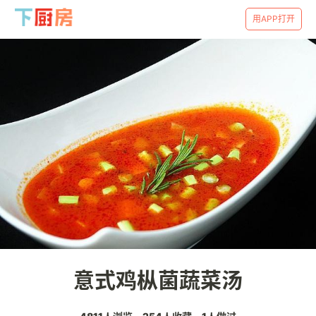
用APP打开
意式鸡枞菌蔬菜汤