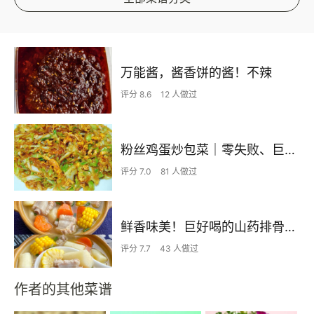
万能酱，酱香饼的酱！不辣
评分 8.6
12 人做过
粉丝鸡蛋炒包菜｜零失败、巨下饭
评分 7.0
81 人做过
鲜香味美！巨好喝的山药排骨汤！！
评分 7.7
43 人做过
作者的其他菜谱