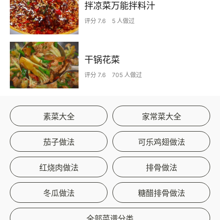
拌凉菜万能拌料汁
评分 7.6
5 人做过
干锅花菜
评分 7.6
705 人做过
素菜大全
家常菜大全
茄子做法
可乐鸡翅做法
红烧肉做法
排骨做法
冬瓜做法
糖醋排骨做法
全部菜谱分类