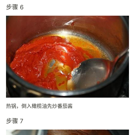
步骤 6
热锅，倒入橄榄油先炒番茄酱
步骤 7