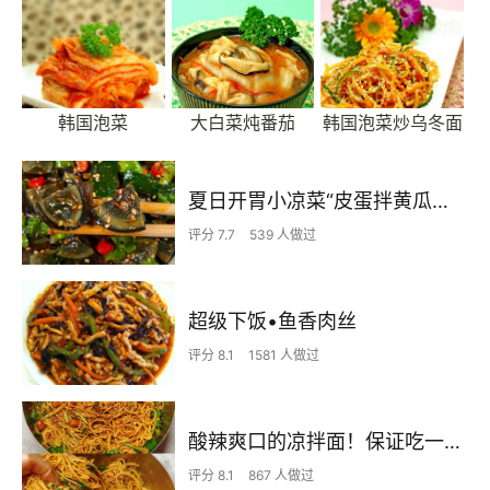
韩国泡菜
大白菜炖番茄
韩国泡菜炒乌冬面
夏日开胃小凉菜“皮蛋拌黄瓜🥒”开胃减脂
评分 7.7
539 人做过
超级下饭•鱼香肉丝
评分 8.1
1581 人做过
酸辣爽口的凉拌面！保证吃一次就上瘾
评分 8.1
867 人做过