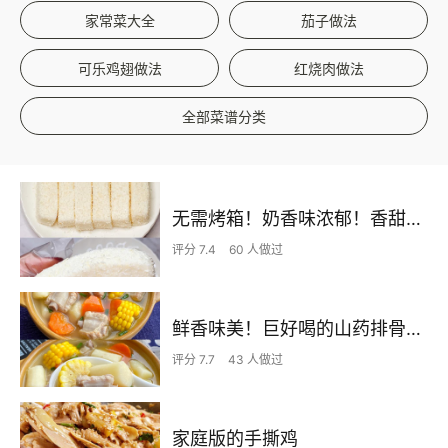
家常菜大全
茄子做法
可乐鸡翅做法
红烧肉做法
全部菜谱分类
无需烤箱！奶香味浓郁！香甜嫩滑的椰蓉奶糕
评分 7.4
60 人做过
鲜香味美！巨好喝的山药排骨汤！！
评分 7.7
43 人做过
家庭版的手撕鸡