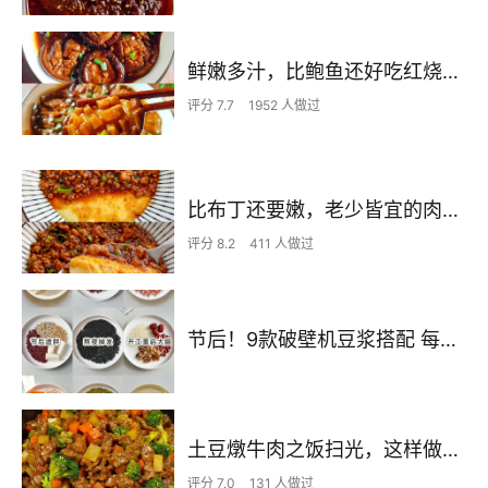
鲜嫩多汁，比鲍鱼还好吃红烧香菇
评分 7.7
1952 人做过
比布丁还要嫩，老少皆宜的肉沫蒸蛋
评分 8.2
411 人做过
节后！9款破壁机豆浆搭配 每天不重样喝出好状态！
土豆燉牛肉之饭扫光，这样做也太香了吧，还没出锅已是浓香四溢了
评分 7.0
131 人做过