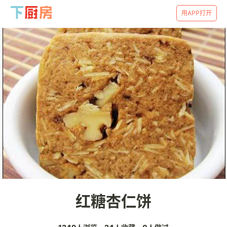
用APP打开
红糖杏仁饼