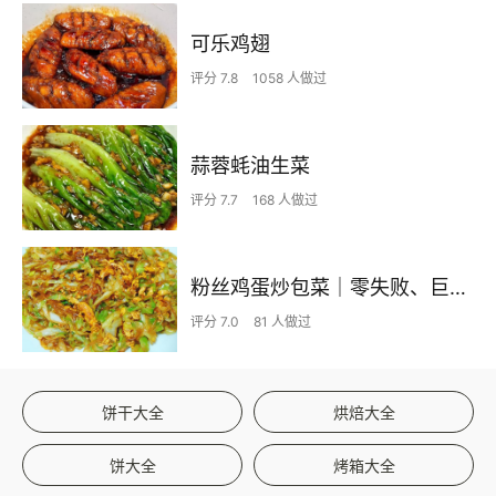
可乐鸡翅
评分 7.8
1058 人做过
蒜蓉蚝油生菜
评分 7.7
168 人做过
粉丝鸡蛋炒包菜｜零失败、巨下饭
评分 7.0
81 人做过
饼干大全
烘焙大全
饼大全
烤箱大全