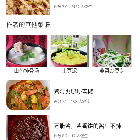
评分 7.9
5162 人做过
作者的其他菜谱
山药排骨汤
土豆泥
韭菜炒豆芽
鸡蛋火腿炒青椒
评分 7.1
133 人做过
万能酱，酱香饼的酱！不辣
评分 8.7
12 人做过