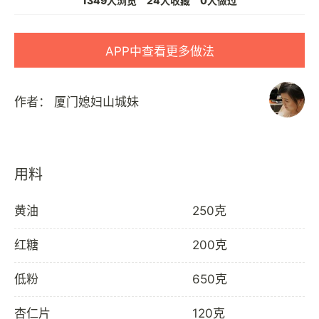
1349人浏览
24人收藏
0人做过
APP中查看更多做法
作者：
厦门媳妇山城妹
用料
黄油
250克
红糖
200克
低粉
650克
杏仁片
120克