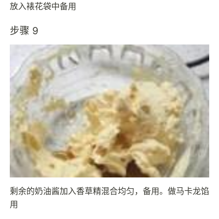
放入裱花袋中备用
步骤 9
剩余的奶油酱加入香草精混合均匀，备用。做马卡龙馅
用