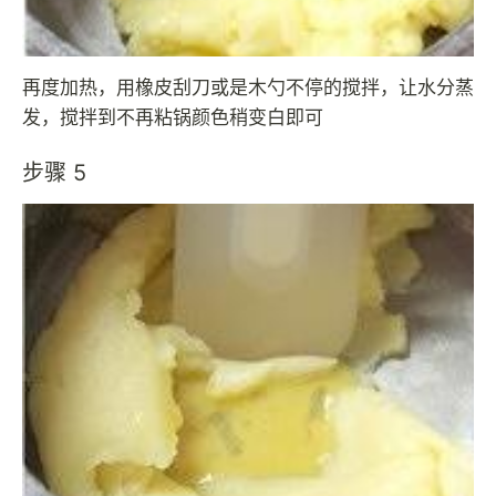
再度加热，用橡皮刮刀或是木勺不停的搅拌，让水分蒸
发，搅拌到不再粘锅颜色稍变白即可
步骤 5