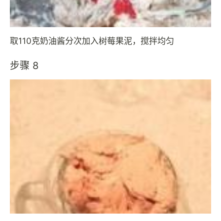
取110克奶油酱分次加入树莓果泥，搅拌均匀
步骤 8