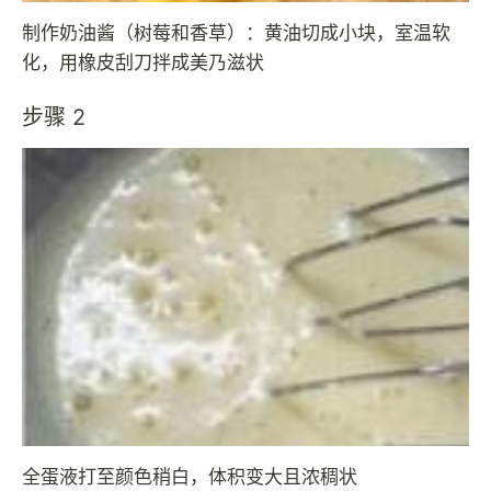
制作奶油酱（树莓和香草）：黄油切成小块，室温软
化，用橡皮刮刀拌成美乃滋状
步骤 2
全蛋液打至颜色稍白，体积变大且浓稠状