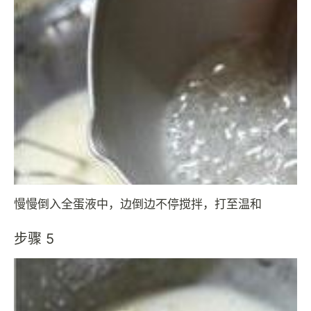
慢慢倒入全蛋液中，边倒边不停搅拌，打至温和
步骤 5