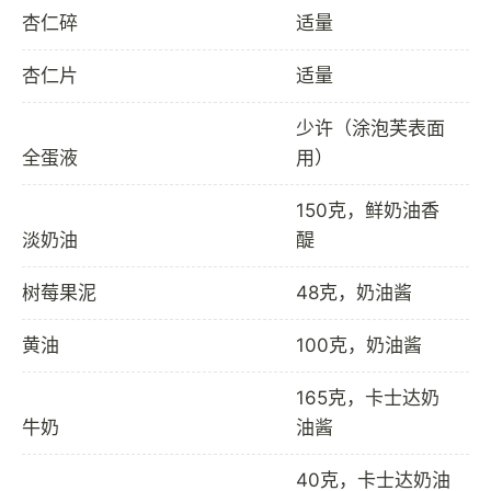
杏仁碎
适量
杏仁片
适量
少许（涂泡芙表面
全蛋液
用）
150克，鲜奶油香
淡奶油
醍
树莓果泥
48克，奶油酱
黄油
100克，奶油酱
165克，卡士达奶
牛奶
油酱
40克，卡士达奶油