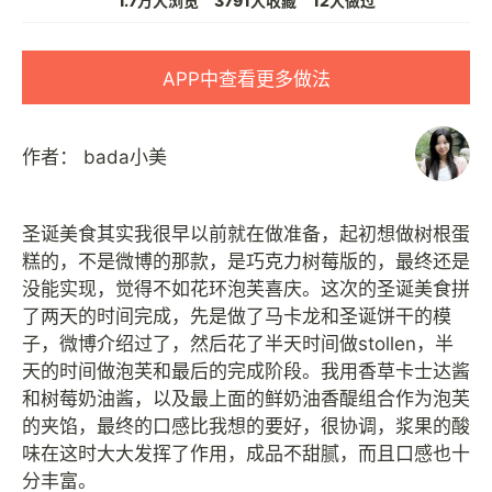
1.7万人浏览
3791人收藏
12人做过
APP中查看更多做法
作者：
bada小美
圣诞美食其实我很早以前就在做准备，起初想做树根蛋
糕的，不是微博的那款，是巧克力树莓版的，最终还是
没能实现，觉得不如花环泡芙喜庆。这次的圣诞美食拼
了两天的时间完成，先是做了马卡龙和圣诞饼干的模
子，微博介绍过了，然后花了半天时间做stollen，半
天的时间做泡芙和最后的完成阶段。我用香草卡士达酱
和树莓奶油酱，以及最上面的鲜奶油香醍组合作为泡芙
的夹馅，最终的口感比我想的要好，很协调，浆果的酸
味在这时大大发挥了作用，成品不甜腻，而且口感也十
分丰富。