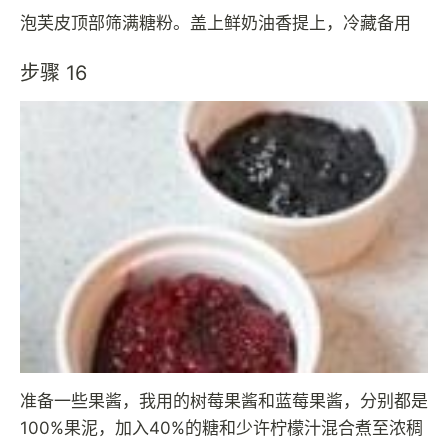
泡芙皮顶部筛满糖粉。盖上鲜奶油香提上，冷藏备用
步骤 16
准备一些果酱，我用的树莓果酱和蓝莓果酱，分别都是
100%果泥，加入40%的糖和少许柠檬汁混合煮至浓稠