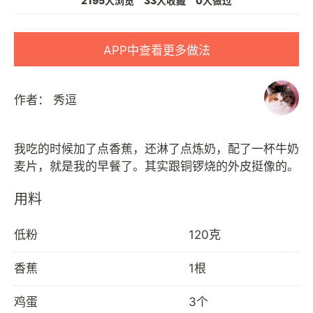
2195人浏览
33人收藏
0人做过
APP中查看更多做法
作者：
秀逗
我吃的时候加了点香蕉，还淋了点炼奶，配了一杯牛奶
用料
低粉
120克
香蕉
1根
鸡蛋
3个