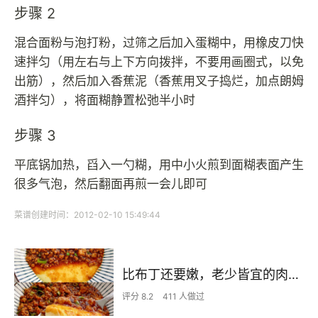
步骤 2
混合面粉与泡打粉，过筛之后加入蛋糊中，用橡皮刀快
速拌匀（用左右与上下方向拨拌，不要用画圈式，以免
出筋），然后加入香蕉泥（香蕉用叉子捣烂，加点朗姆
酒拌匀），将面糊静置松弛半小时
步骤 3
平底锅加热，舀入一勺糊，用中小火煎到面糊表面产生
很多气泡，然后翻面再煎一会儿即可
菜谱创建时间：2012-02-10 15:49:44
比布丁还要嫩，老少皆宜的肉沫蒸蛋
评分 8.2
411 人做过