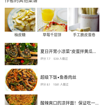
作者的其他菜谱
柚皮糖
草莓千层饼
手工脆皮蛋卷
夏日开胃小凉菜“皮蛋拌黄瓜🥒”开胃减脂
评分 7.7
539 人做过
超级下饭•鱼香肉丝
评分 8.1
1581 人做过
酸辣爽口的凉拌面！保证吃一次就上瘾