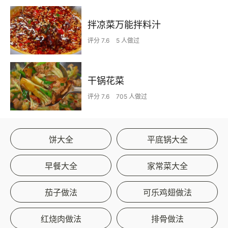
拌凉菜万能拌料汁
评分 7.6
5 人做过
干锅花菜
评分 7.6
705 人做过
饼大全
平底锅大全
早餐大全
家常菜大全
茄子做法
可乐鸡翅做法
红烧肉做法
排骨做法