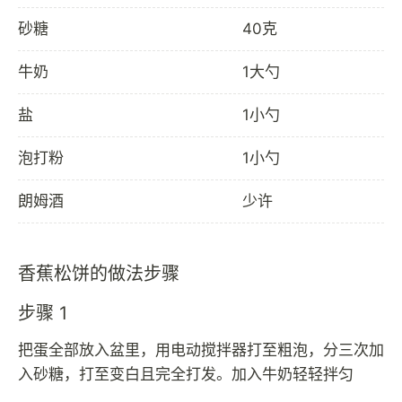
砂糖
40克
牛奶
1大勺
盐
1小勺
泡打粉
1小勺
朗姆酒
少许
香蕉松饼的做法步骤
步骤 1
把蛋全部放入盆里，用电动搅拌器打至粗泡，分三次加
入砂糖，打至变白且完全打发。加入牛奶轻轻拌匀