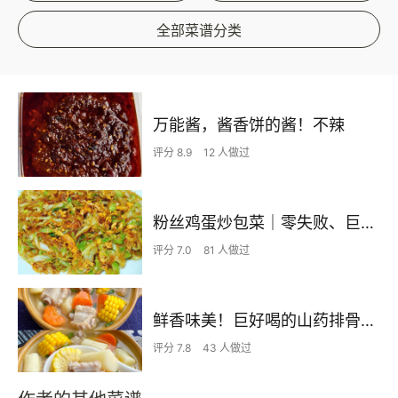
全部菜谱分类
万能酱，酱香饼的酱！不辣
评分 8.9
12 人做过
粉丝鸡蛋炒包菜｜零失败、巨下饭
评分 7.0
81 人做过
鲜香味美！巨好喝的山药排骨汤！！
评分 7.8
43 人做过