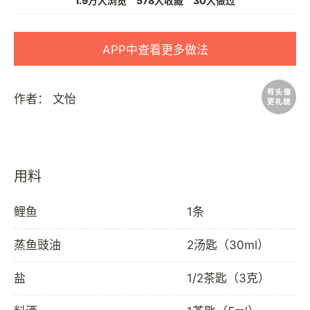
1.9万人浏览
578人收藏
30人做过
APP中查看更多做法
作者：
文怡
用料
鲤鱼
1条
蒸鱼豉油
2汤匙（30ml）
盐
1/2茶匙（3克）