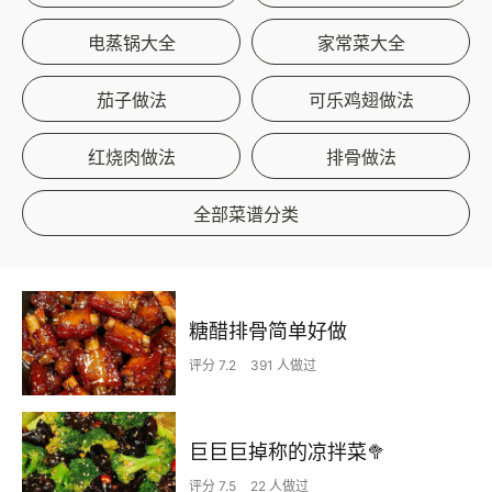
电蒸锅大全
家常菜大全
茄子做法
可乐鸡翅做法
红烧肉做法
排骨做法
全部菜谱分类
糖醋排骨简单好做
评分 7.2
391 人做过
巨巨巨掉称的凉拌菜🥦
评分 7.5
22 人做过