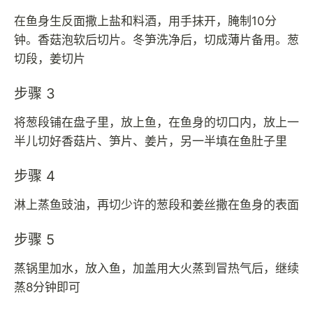
在鱼身生反面撒上盐和料酒，用手抹开，腌制10分
钟。香菇泡软后切片。冬笋洗净后，切成薄片备用。葱
切段，姜切片
步骤 3
将葱段铺在盘子里，放上鱼，在鱼身的切口内，放上一
半儿切好香菇片、笋片、姜片，另一半填在鱼肚子里
步骤 4
淋上蒸鱼豉油，再切少许的葱段和姜丝撒在鱼身的表面
步骤 5
蒸锅里加水，放入鱼，加盖用大火蒸到冒热气后，继续
蒸8分钟即可