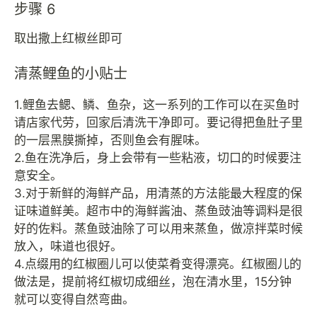
步骤 6
取出撒上红椒丝即可
清蒸鲤鱼的小贴士
1.鲤鱼去鳃、鳞、鱼杂，这一系列的工作可以在买鱼时
请店家代劳，回家后清洗干净即可。要记得把鱼肚子里
的一层黑膜撕掉，否则鱼会有腥味。
2.鱼在洗净后，身上会带有一些粘液，切口的时候要注
意安全。
3.对于新鲜的海鲜产品，用清蒸的方法能最大程度的保
证味道鲜美。超市中的海鲜酱油、蒸鱼豉油等调料是很
好的佐料。蒸鱼豉油除了可以用来蒸鱼，做凉拌菜时候
放入，味道也很好。
4.点缀用的红椒圈儿可以使菜肴变得漂亮。红椒圈儿的
做法是，提前将红椒切成细丝，泡在清水里，15分钟
就可以变得自然弯曲。