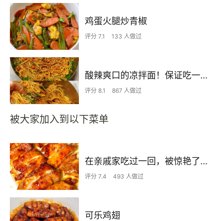
鸡蛋火腿炒青椒
评分 7.1
133 人做过
酸辣爽口的凉拌面！保证吃一次就上瘾
评分 8.1
867 人做过
被大家加入到以下菜单
在亲戚家吃过一回，被惊艳了…
评分 7.4
493 人做过
可乐鸡翅