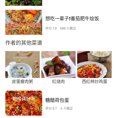
想吃一辈子❗️番茄肥牛烩饭
评分 7.9
698 人做过
作者的其他菜谱
皮蛋瘦肉粥
红烧肉
西红柿炒鸡蛋
糖醋荷包蛋
评分 8.7
4 人做过