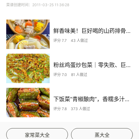
菜谱创建时间：2011-03-25 11:36:28
鲜香味美！巨好喝的山药排骨汤！！
评分 7.7
43 人做过
粉丝鸡蛋炒包菜｜零失败、巨下饭
评分 7.0
81 人做过
下饭菜“青椒酿肉”，香糯多汁鲜嫩下饭
评分 7.8
373 人做过
家常菜大全
蒸大全