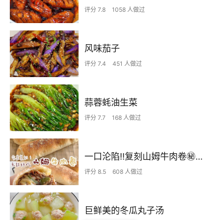
评分 7.8
1058 人做过
风味茄子
评分 7.4
451 人做过
蒜蓉蚝油生菜
评分 7.7
168 人做过
一口沦陷‼️复刻山姆牛肉卷㊙️皮薄馅足爆好吃
评分 8.5
608 人做过
巨鲜美的冬瓜丸子汤