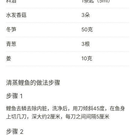
料酒
1茶匙（5ml）
水发香菇
3朵
冬笋
50克
青葱
3根
姜
10克
清蒸鲤鱼的做法步骤
步骤 1
鲤鱼去鳞去除内脏，洗净后，用刀倾斜45度，在鱼身
上切几刀，深大约2厘米，每刀之间间隔5厘米
步骤 2