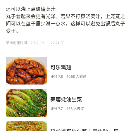
还可以浇上点玻璃芡汁。
丸子看起来会更有光泽。若果不打算浇芡汁，上笼蒸之
间可以在盘子里少淋一点水，这样可以避免出锅后丸子
变干。
菜谱创建时间：2012-01-11 22:21:20
可乐鸡翅
评分 7.8
1058 人做过
蒜蓉蚝油生菜
评分 7.7
168 人做过