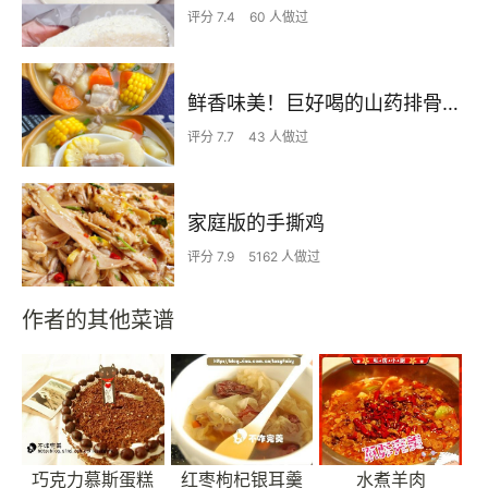
评分 7.4
60 人做过
鲜香味美！巨好喝的山药排骨汤！！
评分 7.7
43 人做过
家庭版的手撕鸡
评分 7.9
5162 人做过
作者的其他菜谱
巧克力慕斯蛋糕
红枣枸杞银耳羹
水煮羊肉