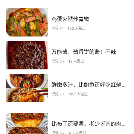
鸡蛋火腿炒青椒
评分 7.1
133 人做过
万能酱，酱香饼的酱！不辣
评分 8.7
12 人做过
鲜嫩多汁，比鲍鱼还好吃红烧香菇
评分 7.7
1951 人做过
比布丁还要嫩，老少皆宜的肉沫蒸蛋
评分 8.2
411 人做过