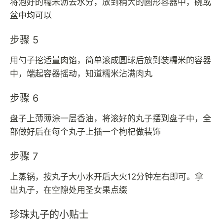
将泡好的糯米沥去水分，放到稍大的圆形容器中，碗或
盆中均可以
步骤 5
用勺子挖适量肉馅，简单滚成圆球后放到装糯米的容器
中，端起容器摇动，知道糯米沾满肉丸
步骤 6
盘子上薄薄涂一层香油，将滚好的丸子摆到盘子中，全
部做好后在每个丸子上插一个枸杞做装饰
步骤 7
上蒸锅，按丸子大小水开后大火12分钟左右即可。拿
出丸子，在空隙处用圣女果点缀
珍珠丸子的小贴士