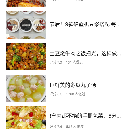
节后！9款破壁机豆浆搭配 每天不重样喝出好状态！
土豆燉牛肉之饭扫光，这样做也太香了吧，还没出锅已是浓香四溢了
评分 7.0
131 人做过
巨鲜美的冬瓜丸子汤
评分 8.3
1768 人做过
❗拿肉都不换的手撕包菜，5分钟快手家常菜🔥
评分 7.4
535 人做过