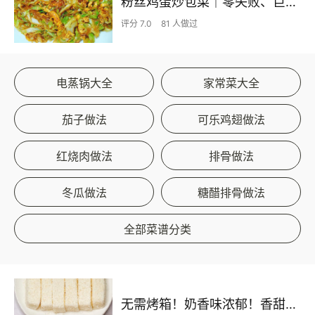
粉丝鸡蛋炒包菜｜零失败、巨下饭
评分 7.0
81 人做过
电蒸锅大全
家常菜大全
茄子做法
可乐鸡翅做法
红烧肉做法
排骨做法
冬瓜做法
糖醋排骨做法
全部菜谱分类
无需烤箱！奶香味浓郁！香甜嫩滑的椰蓉奶糕