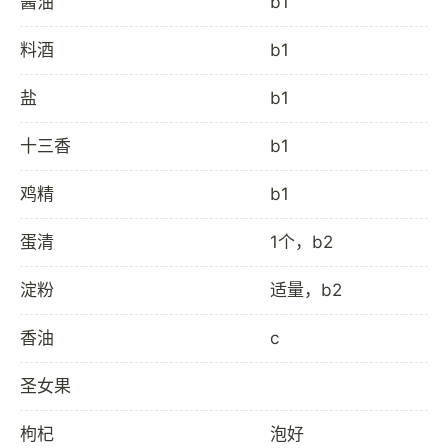
酱油
b1
料酒
b1
盐
b1
十三香
b1
鸡精
b1
蛋清
1个，b2
淀粉
适量，b2
香油
c
圣女果
枸杞
泡好