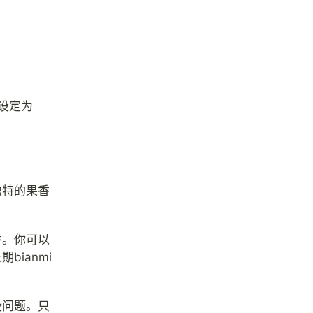
设定为
独特的果香
香。你可以
ianmi
没问题。只