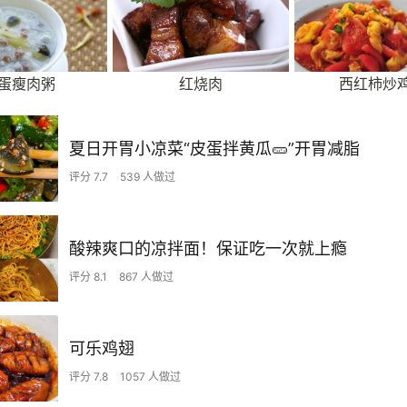
蛋瘦肉粥
红烧肉
西红柿炒
夏日开胃小凉菜“皮蛋拌黄瓜🥒”开胃减脂
评分 7.7
539 人做过
酸辣爽口的凉拌面！保证吃一次就上瘾
评分 8.1
867 人做过
可乐鸡翅
评分 7.8
1057 人做过