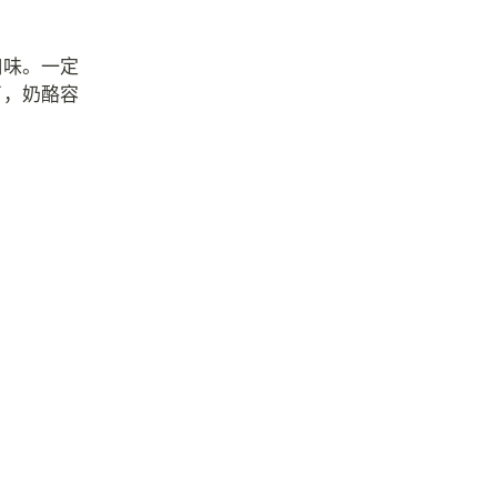
口味。一定
了，奶酪容