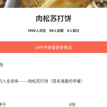
肉松苏打饼
1692人浏览
56人收藏
4人做过
APP中查看更多做法
怡
饼干
8块