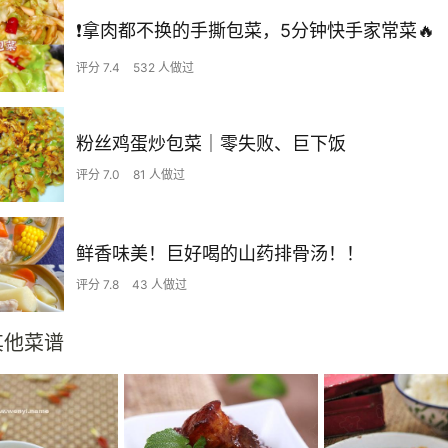
❗拿肉都不换的手撕包菜，5分钟快手家常菜🔥
评分 7.4
532 人做过
粉丝鸡蛋炒包菜｜零失败、巨下饭
评分 7.0
81 人做过
鲜香味美！巨好喝的山药排骨汤！！
评分 7.8
43 人做过
其他菜谱