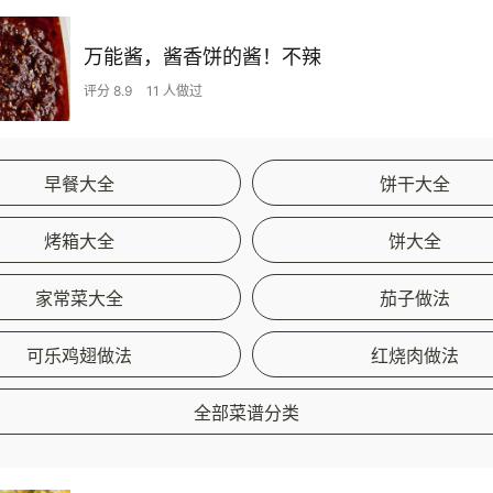
万能酱，酱香饼的酱！不辣
评分 8.9
11 人做过
早餐大全
饼干大全
烤箱大全
饼大全
家常菜大全
茄子做法
可乐鸡翅做法
红烧肉做法
全部菜谱分类