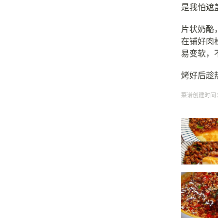
是我怕遮
片状奶酪
在铺好肉
易变软，
烤好后趁
菜谱创建时间：20