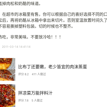
盖掉肉松和奶酪的味道。
，在超市的冰箱里有售，你可以根据自己的喜好选择不同的
松后，再将奶酪从冰箱中拿出来切片。否则室温放置时间久
不容易撕掉塑料包装。切的时候也不整齐。
热吃，非常美味。不要放冷哈！！！
11-03-14 14:41:14
比布丁还要嫩，老少皆宜的肉沫蒸蛋
评分 8.2
411 人做过
拌凉菜万能拌料汁
评分 7.6
5 人做过