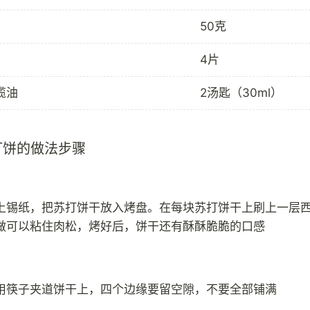
50克
4片
榄油
2汤匙（30ml）
打饼的做法步骤
上锡纸，把苏打饼干放入烤盘。在每块苏打饼干上刷上一层
做可以粘住肉松，烤好后，饼干还有酥酥脆脆的口感
用筷子夹道饼干上，四个边缘要留空隙，不要全部铺满