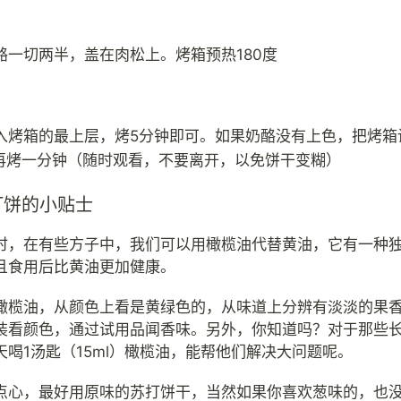
酪一切两半，盖在肉松上。烤箱预热180度
入烤箱的最上层，烤5分钟即可。如果奶酪没有上色，把烤箱
，再烤一分钟（随时观看，不要离开，以免饼干变糊）
打饼的小贴士
时，在有些方子中，我们可以用橄榄油代替黄油，它有一种
且食用后比黄油更加健康。
橄榄油，从颜色上看是黄绿色的，从味道上分辨有淡淡的果
装看颜色，通过试用品闻香味。另外，你知道吗？对于那些长期b
天喝1汤匙（15ml）橄榄油，能帮他们解决大问题呢。
点心，最好用原味的苏打饼干，当然如果你喜欢葱味的，也