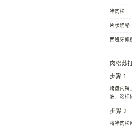
猪肉松
片状奶酪
西班牙橄
肉松苏
步骤 1
烤盘内铺
油。这样
步骤 2
将猪肉松