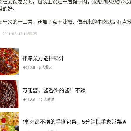
肉在麦德龙买的，包装上说是牛后腱子肉，没想到肉筋那么
当的好。
王守义的十三香。还加了点干辣椒，做出来的牛肉就是有点
11-03-13 11:56:25
拌凉菜万能拌料汁
评分 7.6
5 人做过
万能酱，酱香饼的酱！不辣
评分 8.9
12 人做过
❗拿肉都不换的手撕包菜，5分钟快手家常菜🔥