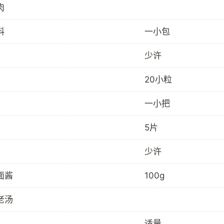
肉
料
一小包
少许
20小粒
一小把
5片
少许
面酱
100g
老汤
适量