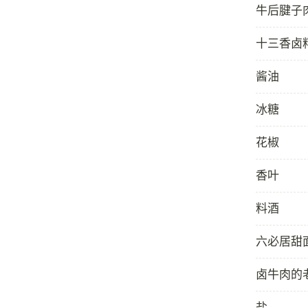
牛后腱子
十三香卤
酱油
冰糖
花椒
香叶
料酒
六必居甜
卤牛肉的
盐