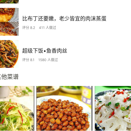
比布丁还要嫩，老少皆宜的肉沫蒸蛋
评分 8.2
411 人做过
超级下饭•鱼香肉丝
评分 8.1
1580 人做过
其他菜谱