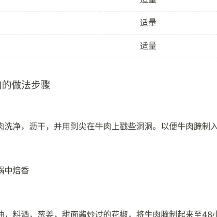
适量
适量
肉的做法步骤
肉洗净，沥干，并用到尖在牛肉上戳些洞洞。以便牛肉腌制
锅中焙香
油，料酒，葱姜，甜面酱炒过的花椒，将牛肉腌制起来至48