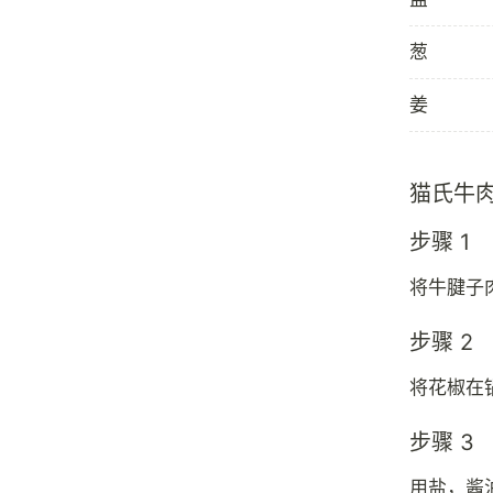
葱
姜
猫氏牛
步骤 1
将牛腱子
步骤 2
将花椒在
步骤 3
用盐，酱