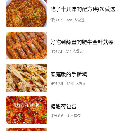
吃了十几年的配方❗️每次做这至少吃2碗
评分 8.2
595 人做过
好吃到舔盘的肥牛金针菇卷
评分 7.1
511 人做过
家庭版的手撕鸡
评分 7.9
5162 人做过
糖醋荷包蛋
评分 8.6
4 人做过