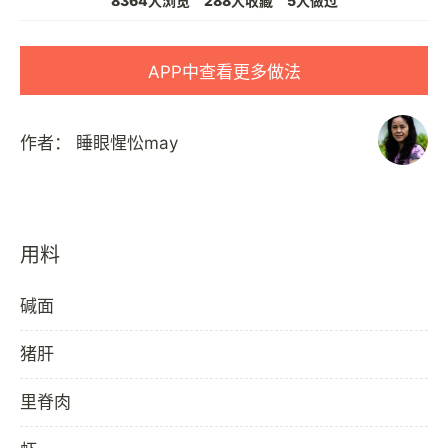
8364人浏览
288人收藏
5人做过
APP中查看更多做法
作者：
睡眼惺忪may
用料
碱面
猪肝
里脊肉