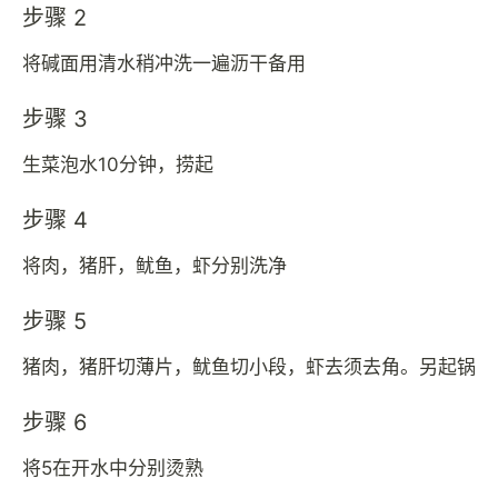
步骤 2
将碱面用清水稍冲洗一遍沥干备用
步骤 3
生菜泡水10分钟，捞起
步骤 4
将肉，猪肝，鱿鱼，虾分别洗净
步骤 5
猪肉，猪肝切薄片，鱿鱼切小段，虾去须去角。另起锅
步骤 6
将5在开水中分别烫熟