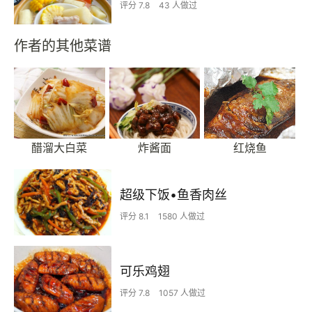
评分 7.8
43 人做过
作者的其他菜谱
醋溜大白菜
炸酱面
红烧鱼
超级下饭•鱼香肉丝
评分 8.1
1580 人做过
可乐鸡翅
评分 7.8
1057 人做过