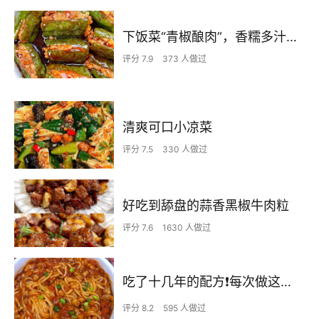
下饭菜“青椒酿肉”，香糯多汁鲜嫩下饭
评分 7.9
373 人做过
清爽可口小凉菜
评分 7.5
330 人做过
好吃到舔盘的蒜香黑椒牛肉粒
评分 7.6
1630 人做过
吃了十几年的配方❗️每次做这至少吃2碗
评分 8.2
595 人做过