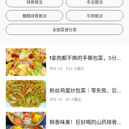
排骨做法
冬瓜做法
糖醋排骨做法
牛肉做法
全部菜谱分类
❗拿肉都不换的手撕包菜，5分钟快手家常菜🔥
评分 7.4
533 人做过
粉丝鸡蛋炒包菜｜零失败、巨下饭
评分 7.0
81 人做过
鲜香味美！巨好喝的山药排骨汤！！