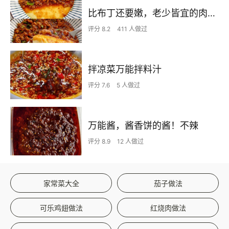
比布丁还要嫩，老少皆宜的肉沫蒸蛋
评分 8.2
411 人做过
拌凉菜万能拌料汁
评分 7.6
5 人做过
万能酱，酱香饼的酱！不辣
评分 8.9
12 人做过
家常菜大全
茄子做法
可乐鸡翅做法
红烧肉做法