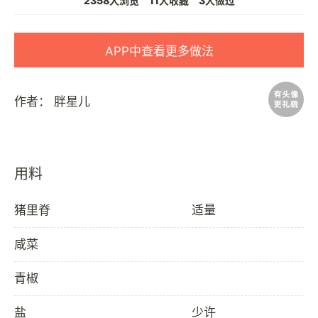
2358人浏览
11人收藏
3人做过
APP中查看更多做法
作者：
胖星儿
用料
猪里脊
适量
咸菜
青椒
盐
少许