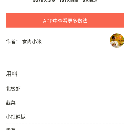
5079人浏览
151人收藏
3人做过
APP中查看更多做法
作者：
食尚小米
用料
北极虾
韭菜
小红辣椒