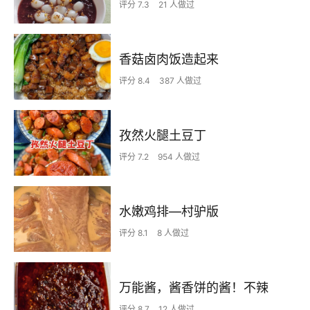
评分 7.3
21 人做过
香菇卤肉饭造起来
评分 8.4
387 人做过
孜然火腿土豆丁
评分 7.2
954 人做过
水嫩鸡排—村驴版
评分 8.1
8 人做过
万能酱，酱香饼的酱！不辣
评分 8.7
12 人做过