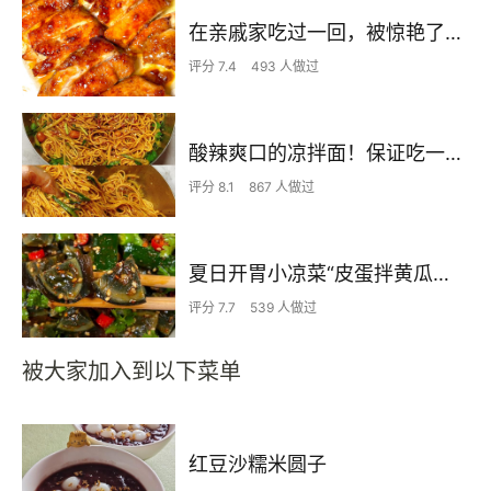
在亲戚家吃过一回，被惊艳了…
评分 7.4
493 人做过
酸辣爽口的凉拌面！保证吃一次就上瘾
评分 8.1
867 人做过
夏日开胃小凉菜“皮蛋拌黄瓜🥒”开胃减脂
评分 7.7
539 人做过
被大家加入到以下菜单
红豆沙糯米圆子