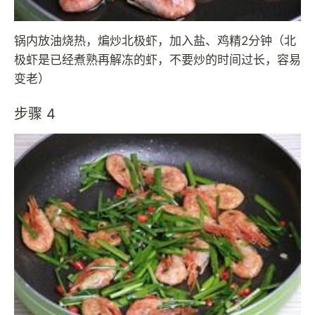
锅内放油烧热，煸炒北极虾，加入盐、鸡精2分钟（北
极虾是已经煮熟再解冻的虾，不要炒的时间过长，容易
变老）
步骤 4