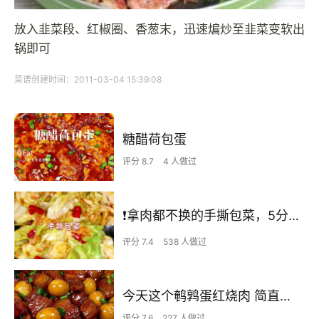
放入韭菜段、红椒圈、香葱末，迅速煸炒至韭菜变软出
锅即可
菜谱创建时间：2011-03-04 15:39:08
糖醋荷包蛋
评分 8.7
4 人做过
❗拿肉都不换的手撕包菜，5分钟快手家常菜🔥
评分 7.4
538 人做过
今天这个鹌鹑蛋红烧肉 简直不要太下饭了
评分 7.6
227 人做过