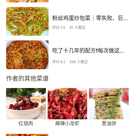
粉丝鸡蛋炒包菜｜零失败、巨下饭
评分 7.0
81 人做过
吃了十几年的配方❗️每次做这至少吃2碗
评分 8.2
596 人做过
作者的其他菜谱
红烧肉
麻辣小龙虾
葱油饼