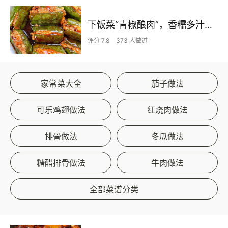
下饭菜“青椒酿肉”，香糯多汁鲜嫩下饭
评分 7.8
373 人做过
家常菜大全
茄子做法
可乐鸡翅做法
红烧肉做法
排骨做法
冬瓜做法
糖醋排骨做法
牛肉做法
全部菜谱分类