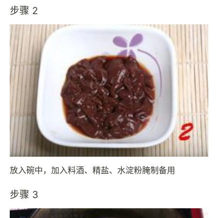
步骤 2
放入碗中，加入料酒、精盐、水淀粉腌制备用
步骤 3