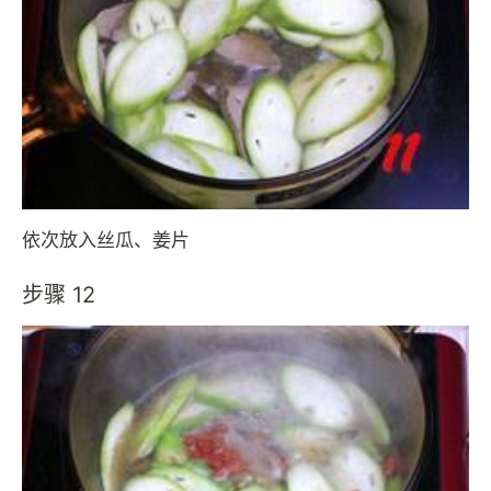
依次放入丝瓜、姜片
步骤 12