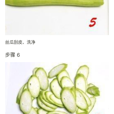
丝瓜刮皮、洗净
步骤 6