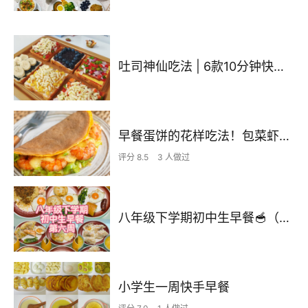
吐司神仙吃法 | 6款10分钟快手早餐
早餐蛋饼的花样吃法！包菜虾仁荞麦鸡蛋软饼🌮
评分 8.5
3 人做过
八年级下学期初中生早餐🥣（第六周）2026.4.6-2026.4.12
小学生一周快手早餐