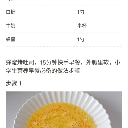
白糖
1勺
牛奶
半杯
蜂蜜
1勺
蜂蜜烤吐司，15分钟快手早餐，外脆里软，小
学生营养早餐必备的做法步骤
步骤 1