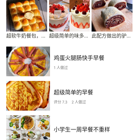
超软牛奶餐包，此配方超软不甜易出膜，放一礼拜不变硬
超级简单的味多美同款生日蛋糕（6寸），新手也能高度还原
此配方做出的驴打滚无比软糯，放一天还是软的
鸡蛋火腿肠快手早餐
1 人做过
超级简单的早餐
评分 7.3
2 人做过
小学生一周早餐不重样