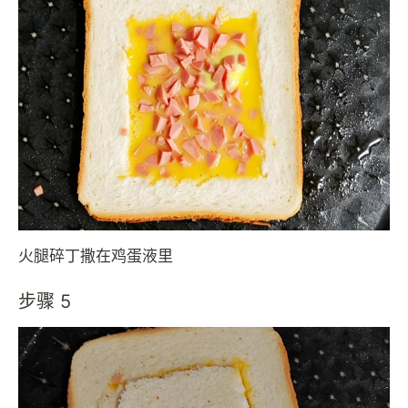
火腿碎丁撒在鸡蛋液里
步骤 5