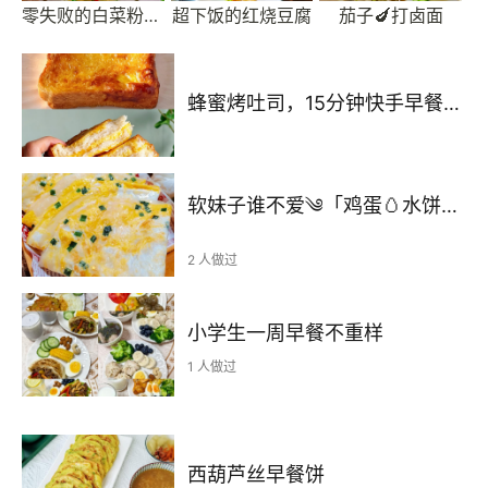
零失败的白菜粉丝汤
超下饭的红烧豆腐
茄子🍆打卤面
蜂蜜烤吐司，15分钟快手早餐，外脆里软，小学生营养早餐必备
软妹子谁不爱༄「鸡蛋🥚水饼🫓」༄
2 人做过
小学生一周早餐不重样
1 人做过
西葫芦丝早餐饼