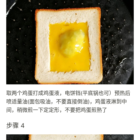
取两个鸡蛋打成鸡蛋液，电饼铛(平底锅也可）预热后
喷适量油(面包吸油，不要直接倒油)，鸡蛋液淋到中
间，稍微煎一下定定形，不要把鸡蛋煎熟了
步骤 4