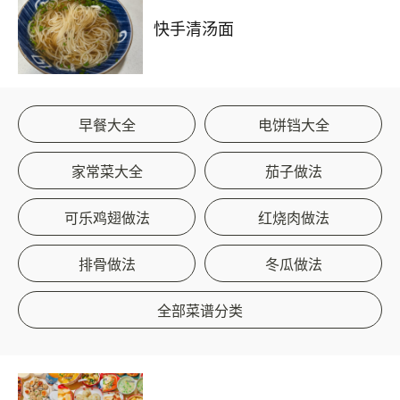
快手清汤面
早餐大全
电饼铛大全
家常菜大全
茄子做法
可乐鸡翅做法
红烧肉做法
排骨做法
冬瓜做法
全部菜谱分类