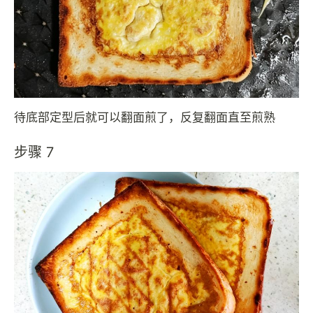
待底部定型后就可以翻面煎了，反复翻面直至煎熟
步骤 7