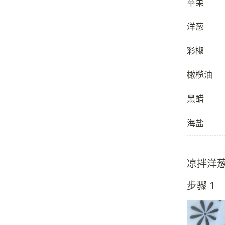
苹果
洋葱
彩椒
橄榄油
黑醋
海盐
凉拌洋
步骤 1