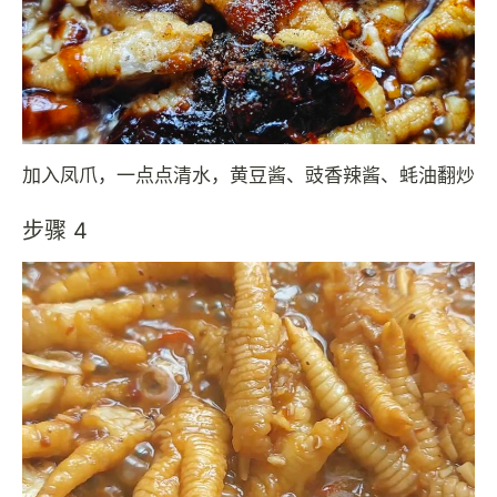
加入凤爪，一点点清水，黄豆酱、豉香辣酱、蚝油翻炒
步骤 4