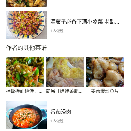
酒蒙子必备下酒小凉菜 老醋花生🥜
1 人做过
作者的其他菜谱
拌饭拌面绝佳：烧椒酱
简易【娃娃菜肥牛卷】
姜葱爆炒鱼片
番茄滑肉
1 人做过