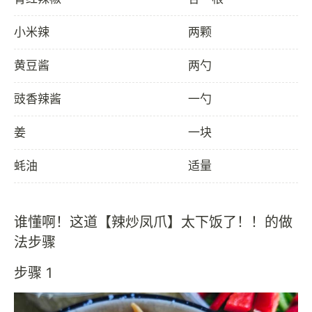
小米辣
两颗
黄豆酱
两勺
豉香辣酱
一勺
姜
一块
蚝油
适量
谁懂啊！这道【辣炒凤爪】太下饭了！！的做
法步骤
步骤 1