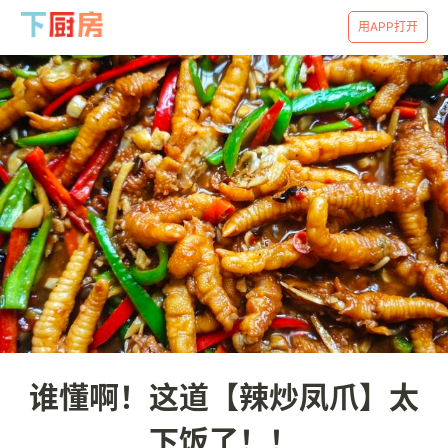
用APP打开
谁懂啊！这道【辣炒凤爪】太
下饭了！！