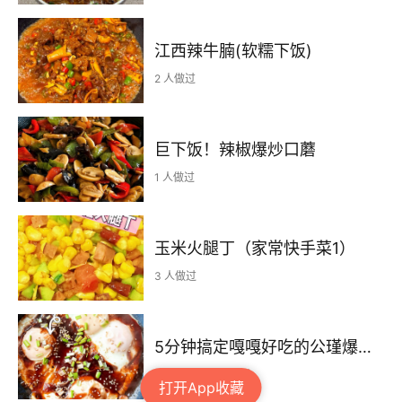
江西辣牛腩(软糯下饭)
2 人做过
巨下饭！辣椒爆炒口蘑
1 人做过
玉米火腿丁（家常快手菜1）
3 人做过
5分钟搞定嘎嘎好吃的公瑾爆蛋！巨简单 超下饭~
评分 7.8
21 人做过
打开App收藏