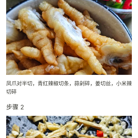
凤爪对半切，青红辣椒切条，蒜剁碎，姜切丝，小米辣
切碎
步骤 2