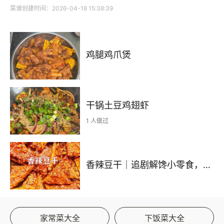
菜谱创建时间：2026-04-18 15:38:39
鸡腿鸡爪煲
干锅土豆鸡翅虾
1 人做过
香辣豆干｜追剧解馋小零食，越吃越上头
家常菜大全
下饭菜大全