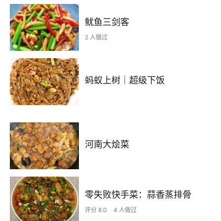
鱿鱼三剑客
2 人做过
蚂蚁上树｜超级下饭
河南大烩菜
零失败快手菜：蒜香蒸排骨
评分 8.0
4 人做过