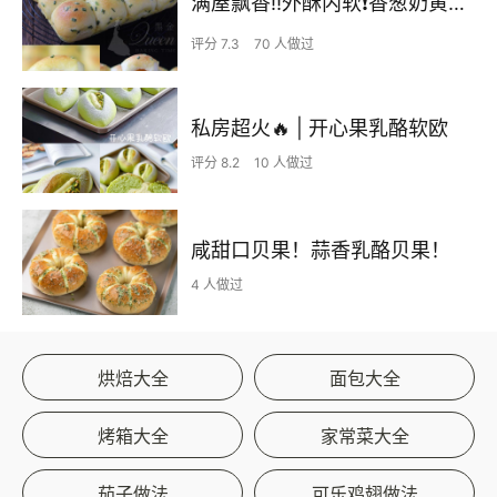
满屋飘香‼️外酥内软❗️香葱奶黄小餐包
评分 7.3
70 人做过
私房超火🔥 | 开心果乳酪软欧
评分 8.2
10 人做过
咸甜口贝果！蒜香乳酪贝果！
4 人做过
烘焙大全
面包大全
烤箱大全
家常菜大全
茄子做法
可乐鸡翅做法