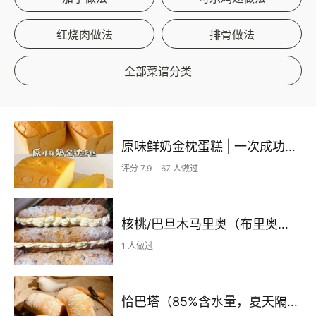
红烧肉做法
排骨做法
全部菜谱分类
原味鲜奶金枕蛋糕 | 一次成功so easy ‼️
评分 7.9
67 人做过
核桃/巴旦木马里奥（布里奥斯）
1 人做过
恰巴塔（85%含水量，夏天隔夜发酵版）