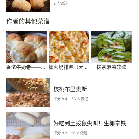
2 人做过
作者的其他菜谱
香浓牛奶卷——一个非常赞的方子
椰蓉奶排包（无黄油低卡版）
抹茶麻薯软欧
核桃布里奥斯
评分 8.4
53 人做过
好吃到土拨鼠尖叫！生椰拿铁小白，必须安排
评分 8.2
26 人做过