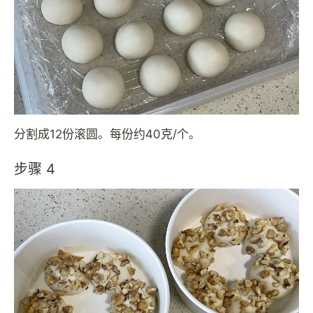
分割成12份滚圆。每份约40克/个。
步骤 4