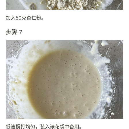
加入50克杏仁粉。
步骤 7
低速搅打均匀，装入裱花袋中备用。