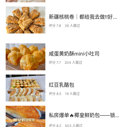
新疆核桃卷｜都给我去做‼️好吃绝了
评分 7.8
36 人做过
咸蛋黄奶酥mini小吐司
评分 7.7
204 人做过
红豆乳酪包
评分 8.5
19 人做过
私房爆单🔥椰皇鲜奶包——锁🔒死这个配方
评分 8.2
503 人做过