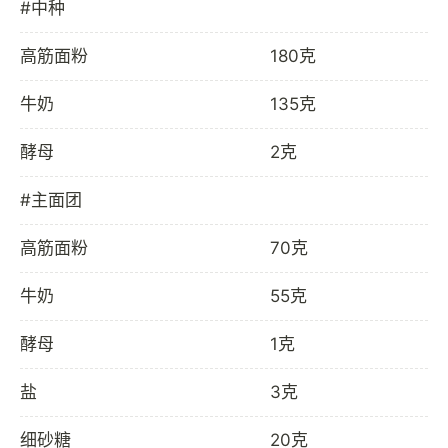
#中种
高筋面粉
180克
牛奶
135克
酵母
2克
#主面团
高筋面粉
70克
牛奶
55克
酵母
1克
盐
3克
细砂糖
20克