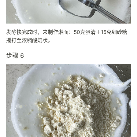
发酵快完成时，来制作淋面：50克蛋清＋15克细砂糖
搅打至浓稠酸奶状。
步骤 6