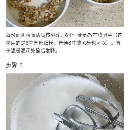
每份面团表面沾满核桃碎，6个一组码放在模具中（这
里用的是6寸圆形纸模，普通6寸戚风模也可以）。置
于温暖湿润处最后发酵。
步骤 5