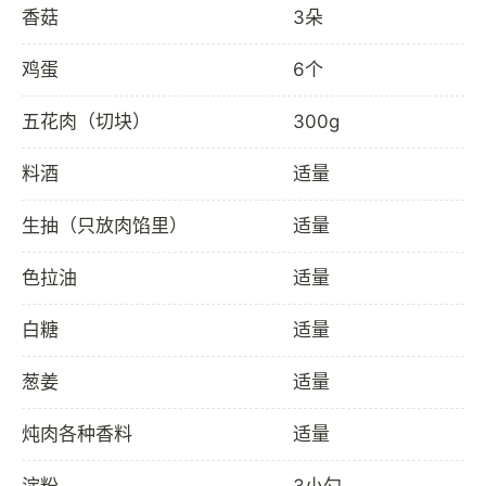
香菇
3朵
鸡蛋
6个
五花肉（切块）
300g
料酒
适量
生抽（只放肉馅里）
适量
色拉油
适量
白糖
适量
葱姜
适量
炖肉各种香料
适量
淀粉
3小勺