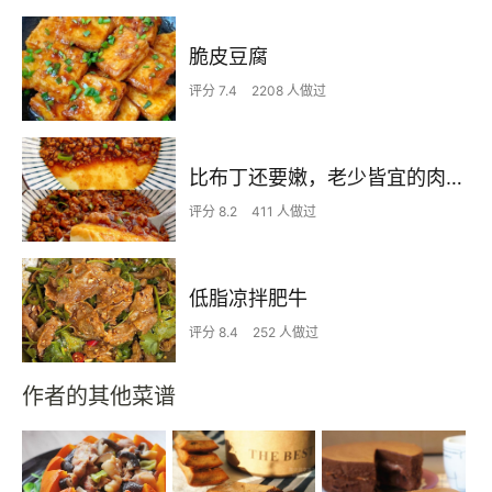
脆皮豆腐
评分 7.4
2208 人做过
比布丁还要嫩，老少皆宜的肉沫蒸蛋
评分 8.2
411 人做过
低脂凉拌肥牛
评分 8.4
252 人做过
作者的其他菜谱