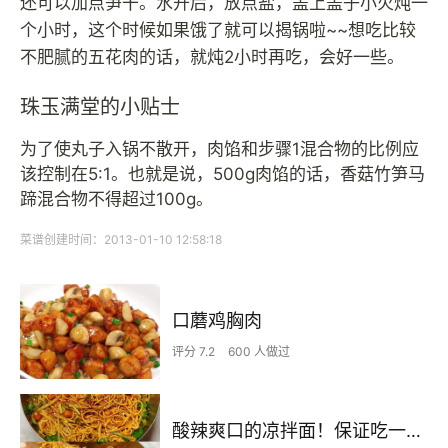
还可以加点笋干。水开后，放点盐，盖上盖子小火炖一
个小时，这个时候如果饿了就可以揭锅啦~~想吃比较
不肥腻的五花肉的话，就炖2小时再吃，会好一些。
珠玉满堂的小贴士
为了使丸子入锅不散开，肉馅和步骤1混合物的比例应
该控制在5:1。也就是说，500g肉馅的话，香菇竹笋马
蹄混合物不得超过100g。
菜谱创建时间：2013-01-10 12:58:18
口蘑鸡胸肉
评分 7.2
600 人做过
酸辣爽口的凉拌面！保证吃一次就上瘾