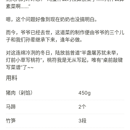
素菜啊……”
嗯，这个问题好像到现在奶奶也没搞明白。
而今，爷爷已经去世，这道菜的制作便由爷爷的三个儿
子和我们孙辈继承下来，逢年必做。
对这连绵冷冽的冬日，陆放翁曾道“半盏屠苏犹未举，
灯前小草写桃符”，桃符我是无从写起，唯有“桌前敲键
用料
猪肉（剁馅）
450g
马蹄
2个
竹笋
3段