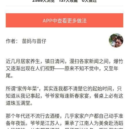
2589人浏览
137人收藏
0人做过
APP中查看更多做法
作者：
苗妈与苗仔
近几月居家养生，镇日清闲，漫扫各家新闻之间，爆竹
又逐渐出现在人们视野——原来不知不觉中，又至年
尾。
所谓“家传年菜”，其实连我都不清楚它的起始时间，只
知道从我记事起，爷爷家每逢新春家宴，餐桌上必有这
道珠玉满堂。
那个年代还不流行去酒楼，几乎家家户户都自己动手准
备年夜饭。爷爷是江苏人，秉承了江南人为美食赴汤蹈