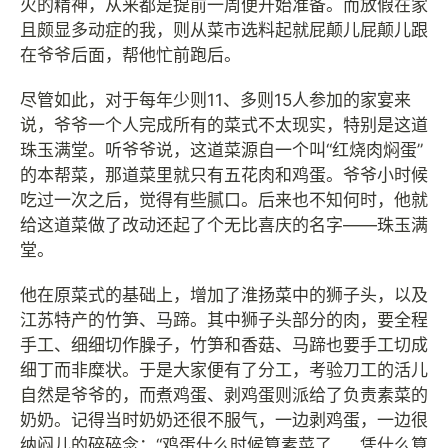
火的精神，从来都是提前一周便开始准备。而放假在家
且颇显多动症的我，则从菜市选料起就屁颠儿屁颠儿跟
在爷爷后面，帮他忙前跑后。
尽管如此，对于每年少则11、多则15人参加的家宴来
说，爷爷一个人完成所有的菜式不太现实，特别是这道
珠玉满堂。听爷爷说，这道菜源自一个叫“红烧肉焖蛋”
的本帮菜，那道菜里就只有五花肉和鸡蛋。爷爷小时候
吃过一次之后，觉得有些腻口。后来也不知何时，他就
给这道菜做了改动还起了个无比喜庆的名字——珠玉满
堂。
他在原菜式的基础上，增加了淮扬菜中的狮子头，以及
江苏特产的竹笋、马蹄。其中狮子头部分的肉，要全程
手工、细细切作臊子，竹笋和香菇、马蹄也要手工切成
细丁而非糜状。于是大家便有了分工，考验刀工的活儿
自然是爷爷的，而煮鸡蛋、剥鸡蛋则派给了负责素菜的
奶奶。记得当时奶奶还很不服气，一边剥鸡蛋，一边很
纳闷儿的碎碎念：“鸡蛋什么时候算素菜了……凭什么算