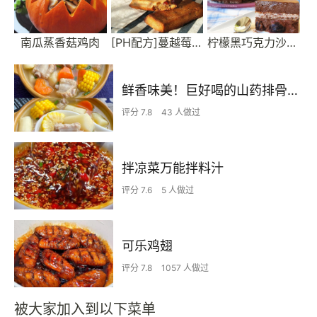
南瓜蒸香菇鸡肉
[PH配方]蔓越莓费南雪
柠檬黑巧克力沙巴雍慕斯[PH大师]
鲜香味美！巨好喝的山药排骨汤！！
评分 7.8
43 人做过
拌凉菜万能拌料汁
评分 7.6
5 人做过
可乐鸡翅
评分 7.8
1057 人做过
被大家加入到以下菜单