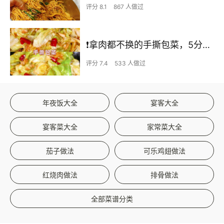
评分 8.1
867 人做过
❗拿肉都不换的手撕包菜，5分钟快手家常菜🔥
评分 7.4
533 人做过
年夜饭大全
宴客大全
宴客菜大全
家常菜大全
茄子做法
可乐鸡翅做法
红烧肉做法
排骨做法
全部菜谱分类