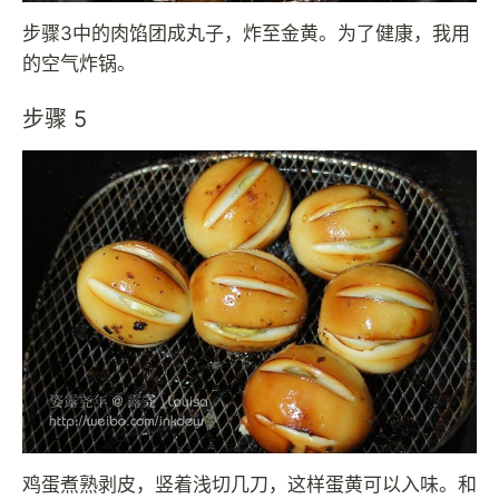
步骤3中的肉馅团成丸子，炸至金黄。为了健康，我用
的空气炸锅。
步骤 5
鸡蛋煮熟剥皮，竖着浅切几刀，这样蛋黄可以入味。和