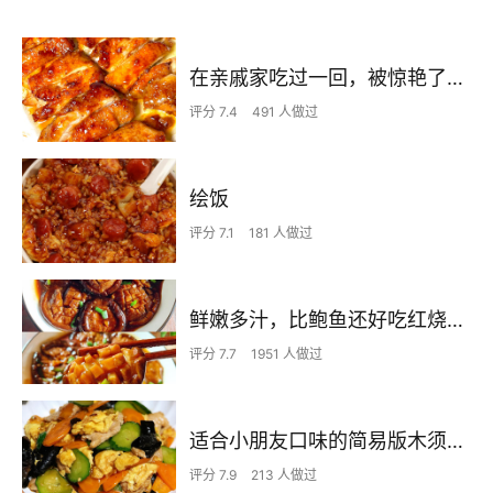
在亲戚家吃过一回，被惊艳了…
评分 7.4
491 人做过
绘饭
评分 7.1
181 人做过
鲜嫩多汁，比鲍鱼还好吃红烧香菇
评分 7.7
1951 人做过
适合小朋友口味的简易版木须肉，新手烹饪必学家常菜，一盘5种食材，鲜香下饭
评分 7.9
213 人做过