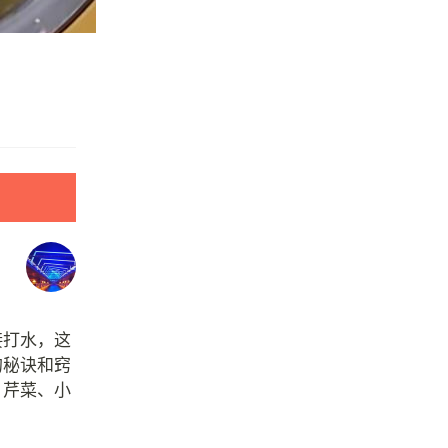
接打水，这
的秘诀和窍
、芹菜、小