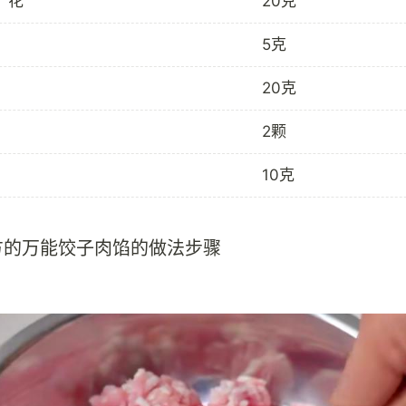
）花
20克
5克
20克
2颗
10克
方的万能饺子肉馅的做法步骤