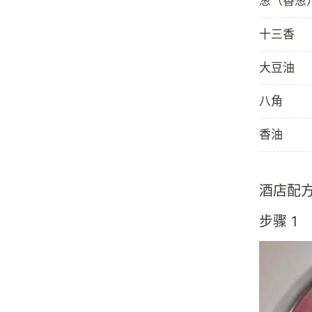
葱（香葱
十三香
大豆油
八角
香油
酒店配
步骤 1