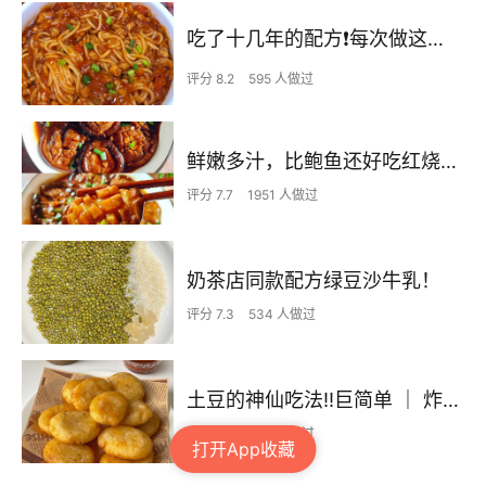
吃了十几年的配方❗️每次做这至少吃2碗
评分 8.2
595 人做过
鲜嫩多汁，比鲍鱼还好吃红烧香菇
评分 7.7
1951 人做过
奶茶店同款配方绿豆沙牛乳！
评分 7.3
534 人做过
土豆的神仙吃法‼️巨简单 ｜ 炸薯饼
评分 7.5
442 人做过
打开App收藏