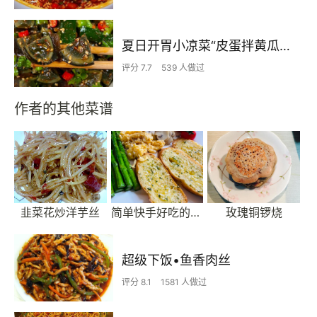
夏日开胃小凉菜“皮蛋拌黄瓜🥒”开胃减脂
评分 7.7
539 人做过
作者的其他菜谱
韭菜花炒洋芋丝
简单快手好吃的蒜香黄油面包
玫瑰铜锣烧
超级下饭•鱼香肉丝
评分 8.1
1581 人做过