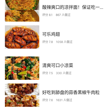
酸辣爽口的凉拌面！保证吃一次就上瘾
评分 8.1
867 人做过
可乐鸡翅
评分 7.8
1058 人做过
清爽可口小凉菜
评分 7.5
330 人做过
好吃到舔盘的蒜香黑椒牛肉粒
评分 7.6
1631 人做过