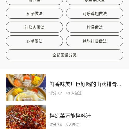
茄子做法
可乐鸡翅做法
红烧肉做法
排骨做法
冬瓜做法
糖醋排骨做法
全部菜谱分类
鲜香味美！巨好喝的山药排骨汤！！
评分 7.7
43 人做过
拌凉菜万能拌料汁
评分 7.6
6 人做过