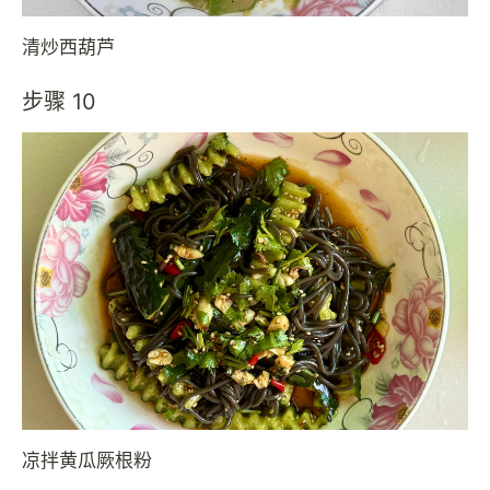
清炒西葫芦
步骤 10
凉拌黄瓜厥根粉