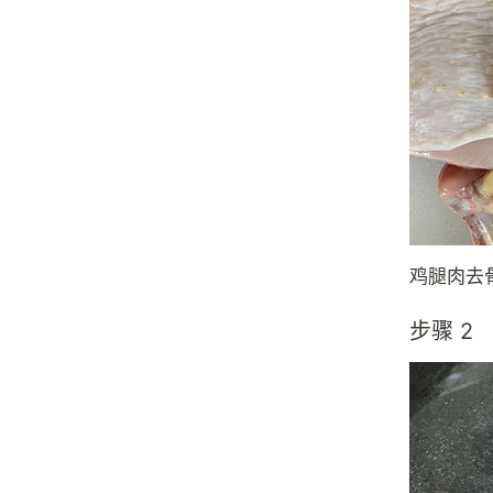
鸡腿肉去
步骤 2