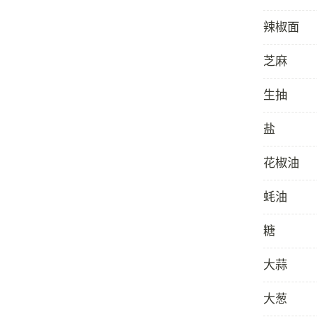
辣椒面
芝麻
生抽
盐
花椒油
蚝油
糖
大蒜
大葱