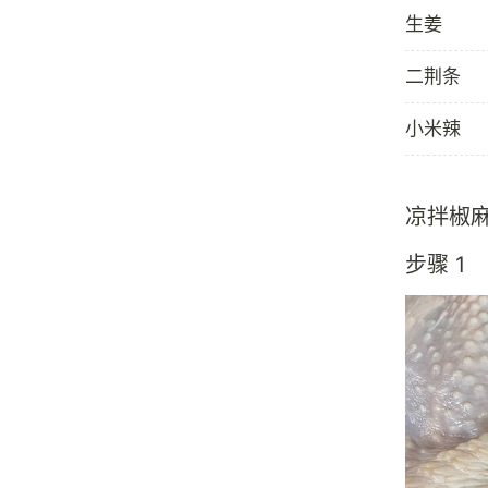
生姜
二荆条
小米辣
凉拌椒
步骤 1