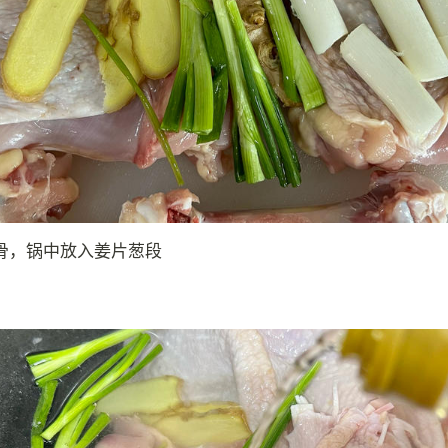
骨，锅中放入姜片葱段