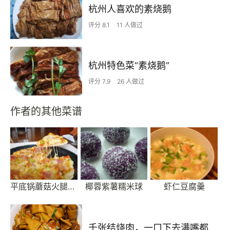
杭州人喜欢的素烧鹅
评分 8.1
11 人做过
杭州特色菜“素烧鹅”
评分 7.9
26 人做过
作者的其他菜谱
平底锅蘑菇火腿披萨
椰蓉紫薯糯米球
虾仁豆腐羹
千张结烧肉，一口下去满嘴都是家的味道!