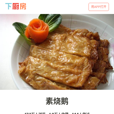
用APP打开
素烧鹅