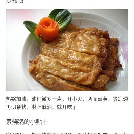
步骤 3
热锅加油，油稍微多一点，开小火，两面煎黄，等凉透
再切条状，淋上麻油，就开吃了
素烧鹅的小贴士