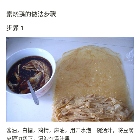
素烧鹅的做法步骤
步骤 1
酱油，白糖，鸡精，麻油，用开水泡一碗汤汁，将豆腐
皮硬边切下，浸泡在汤汁里