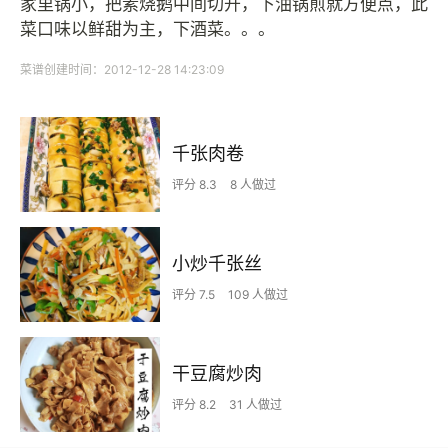
家里锅小，把素烧鹅中间切开，下油锅煎就方便点，此
菜口味以鲜甜为主，下酒菜。。。
菜谱创建时间：2012-12-28 14:23:09
千张肉卷
评分 8.3
8 人做过
小炒千张丝
评分 7.5
109 人做过
干豆腐炒肉
评分 8.2
31 人做过