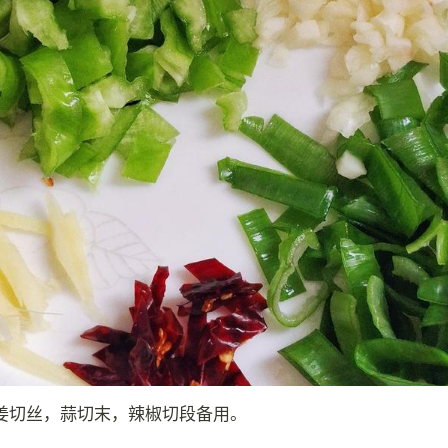
姜切丝，蒜切末，辣椒切段备用。