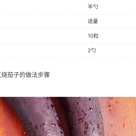
半勺
适量
10粒
2勺
红烧茄子的做法步骤