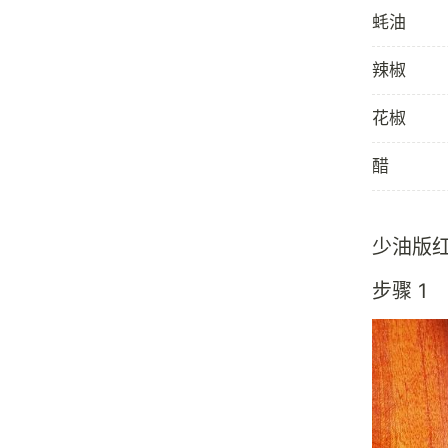
蚝油
辣椒
花椒
醋
少油版
步骤 1