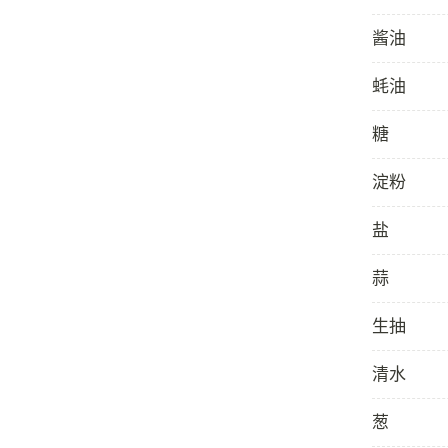
酱油
蚝油
糖
淀粉
盐
蒜
生抽
清水
葱