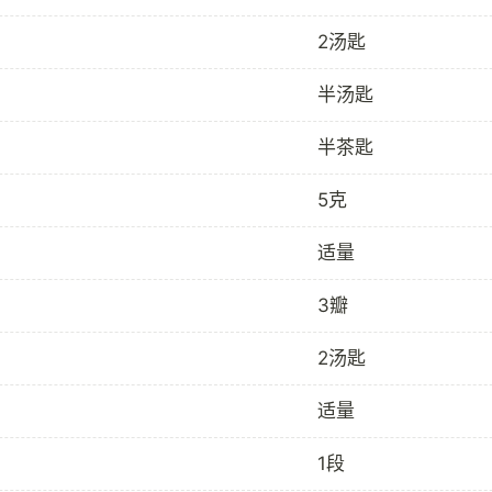
2汤匙
半汤匙
半茶匙
5克
适量
3瓣
2汤匙
适量
1段