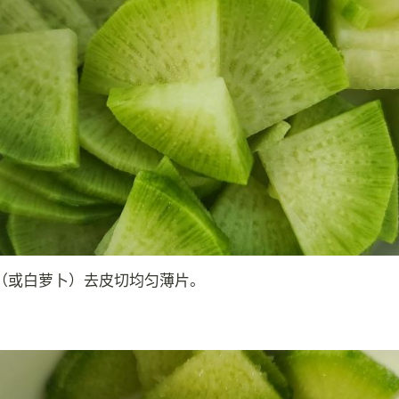
（或白萝卜）去皮切均匀薄片。