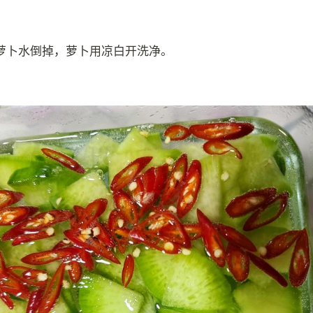
萝卜水倒掉，萝卜用凉白开洗净。