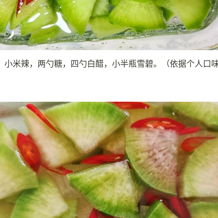
，小米辣，两勺糖，四勺白醋，小半瓶雪碧。（依据个人口