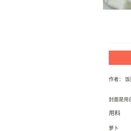
作者：
饭
用料
萝卜