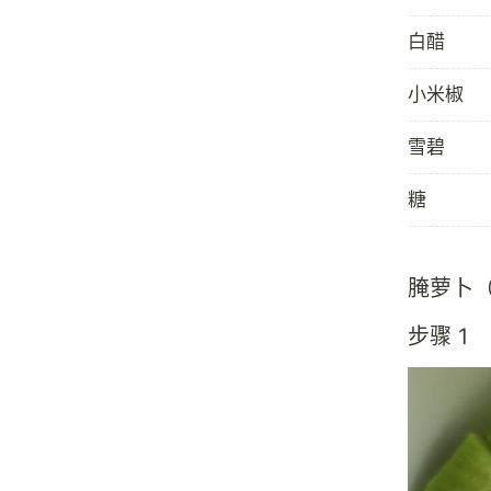
白醋
小米椒
雪碧
糖
腌萝卜
步骤 1