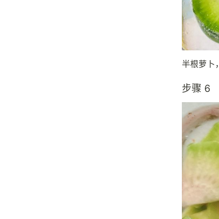
半根萝卜
步骤 6