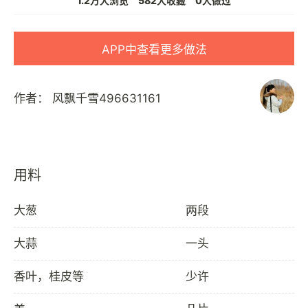
1.2万人浏览
582人收藏
0人做过
APP中查看更多做法
作者：
风飘千雪496631161
用料
大葱
两段
大蒜
一头
香叶，桂皮等
少许