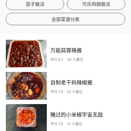
茄子做法
可乐鸡翅做法
全部菜谱分类
万能蒜蓉辣酱
评分 8.2
40 人做过
自制老干妈辣椒酱
评分 7.8
23 人做过
腌过的小米椒宇宙无敌
评分 7.6
13 人做过