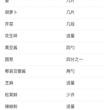
姜
几片
胡萝卜
几片
芹菜
几段
花生碎
适量
黄豆酱
四勺
圆葱
四分之一
郫县豆瓣酱
两勺
芝麻
适量
松茸鲜
少许
辣椒粉
适量