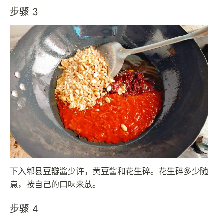
步骤 3
下入郫县豆瓣酱少许，黄豆酱和花生碎。花生碎多少随
意，按自己的口味来放。
步骤 4