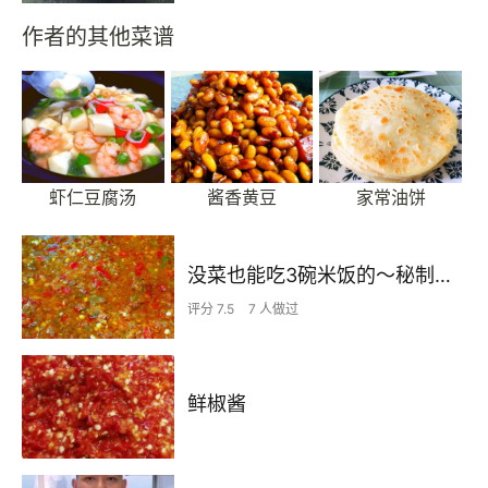
作者的其他菜谱
虾仁豆腐汤
酱香黄豆
家常油饼
没菜也能吃3碗米饭的～秘制鲜椒酱
评分 7.5
7 人做过
鲜椒酱