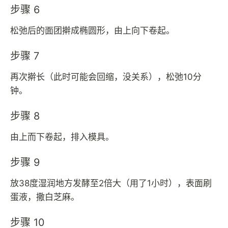
步骤 6
松弛后的面团擀成椭圆形，由上向下卷起。
步骤 7
再次擀长（此时可能会回缩，没关系），松弛10分
钟。
步骤 8
由上而下卷起，排入模具。
步骤 9
放38度湿润地方发酵至2倍大（用了1小时），表面刷
蛋液，撒白芝麻。
步骤 10