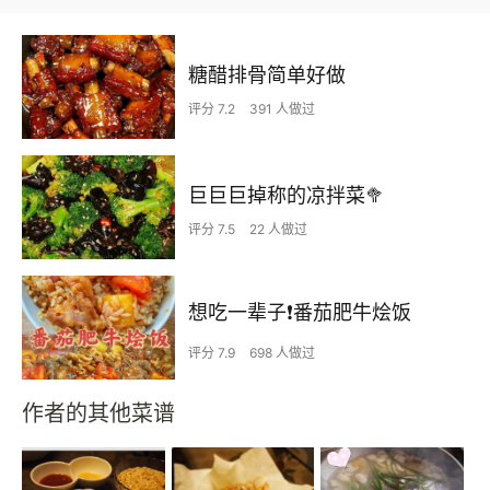
糖醋排骨简单好做
评分 7.2
391 人做过
巨巨巨掉称的凉拌菜🥦
评分 7.5
22 人做过
想吃一辈子❗️番茄肥牛烩饭
评分 7.9
698 人做过
作者的其他菜谱