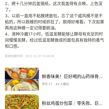
2、烤十几分钟后盖锡纸，这次我盖得有点晚，上色深
了。
3、以前一直用不粘模烤面包，忘了这个戚风模不是不
粘的，所以脱模的时候抓狂了，脱得好难看。下次如果
再用这种模一定记得要刷油。
4、液种冷藏17小时，低温发酵能够让酵母有充足的时
间慢慢发酵，经过低温发酵做成的面包具有独特的香气
和口感。
菜谱创建时间：2012-12-21 15:08:28
鲜香味美！巨好喝的山药排骨汤！！
评分 7.7
43 人做过
粉丝鸡蛋炒包菜｜零失败、巨下饭