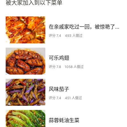
被大家加入到以下菜单
在亲戚家吃过一回，被惊艳了…
评分 7.4
493 人做过
可乐鸡翅
评分 7.8
1058 人做过
风味茄子
评分 7.4
451 人做过
蒜蓉蚝油生菜