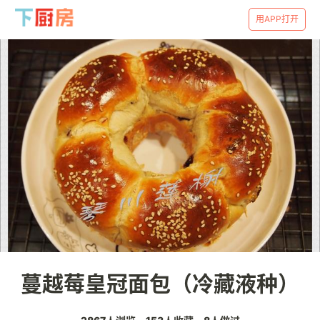
用APP打开
蔓越莓皇冠面包（冷藏液种）