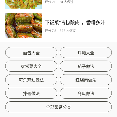
评分 7.0
81 人做过
下饭菜“青椒酿肉”，香糯多汁鲜嫩下饭
评分 7.8
373 人做过
面包大全
烤箱大全
家常菜大全
茄子做法
可乐鸡翅做法
红烧肉做法
排骨做法
冬瓜做法
全部菜谱分类