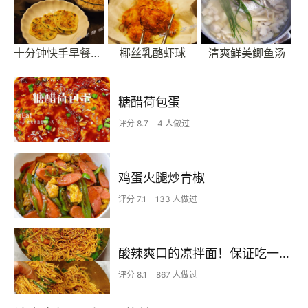
十分钟快手早餐薄饼
椰丝乳酪虾球
清爽鲜美鲫鱼汤
糖醋荷包蛋
评分 8.7
4 人做过
鸡蛋火腿炒青椒
评分 7.1
133 人做过
酸辣爽口的凉拌面！保证吃一次就上瘾
评分 8.1
867 人做过