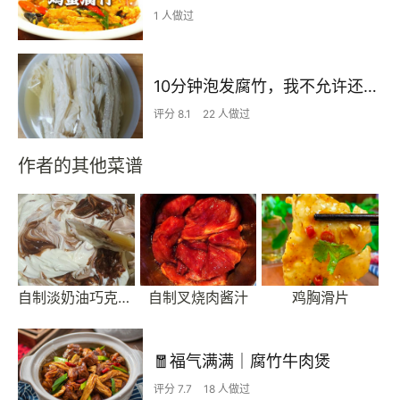
1 人做过
10分钟泡发腐竹，我不允许还有人不知道。
评分 8.1
22 人做过
作者的其他菜谱
自制淡奶油巧克力冰淇淋
自制叉烧肉酱汁
鸡胸滑片
🧧福气满满｜腐竹牛肉煲
评分 7.7
18 人做过