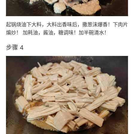
起锅烧油下大料，大料出香味后，撒葱沫爆香！下肉片
煸炒！ 加耗油，酱油，糖调味！加半碗清水！
步骤 4