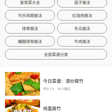
家常菜大全
茄子做法
可乐鸡翅做法
红烧肉做法
排骨做法
冬瓜做法
糖醋排骨做法
牛肉做法
全部菜谱分类
今日菜谱：清炒腐竹
评分 7.3
18 人做过
鸡蛋腐竹