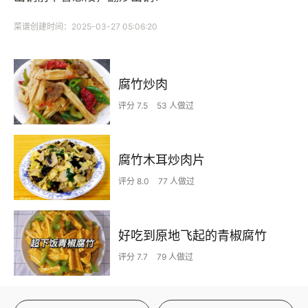
菜谱创建时间：2025-03-27 05:06:20
腐竹炒肉
评分 7.5
53 人做过
腐竹木耳炒肉片
评分 8.0
77 人做过
好吃到原地飞起的青椒腐竹
评分 7.7
79 人做过