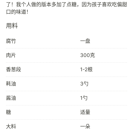
了！我个人做的版本多加了点糖，因为孩子喜欢吃偏甜
用料
腐竹
一盘
肉片
300克
香葱段
1-2根
耗油
3勺
酱油
1勺
糖
适量
大料
一朵