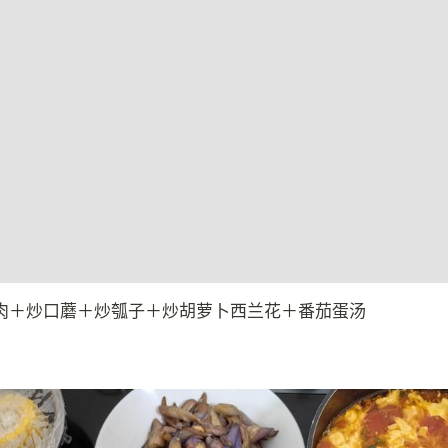
肉＋炒口蘑＋炒瓠子＋炒胡萝卜西兰花＋番茄蛋汤