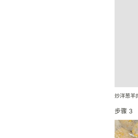
炒洋葱羊
步骤 3