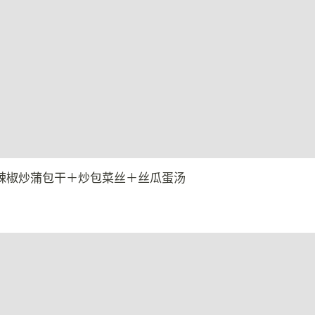
辣椒炒蒲包干＋炒包菜丝＋丝瓜蛋汤