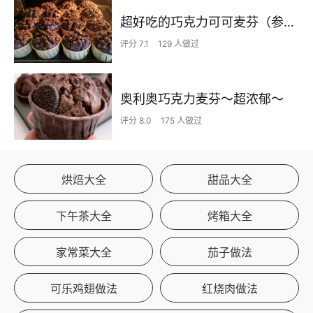
超好吃的巧克力可可麦芬（参考小红书姗胖版）
评分 7.1
129 人做过
奥利奥巧克力麦芬～超浓郁～
评分 8.0
175 人做过
烘焙大全
甜品大全
下午茶大全
烤箱大全
家常菜大全
茄子做法
可乐鸡翅做法
红烧肉做法