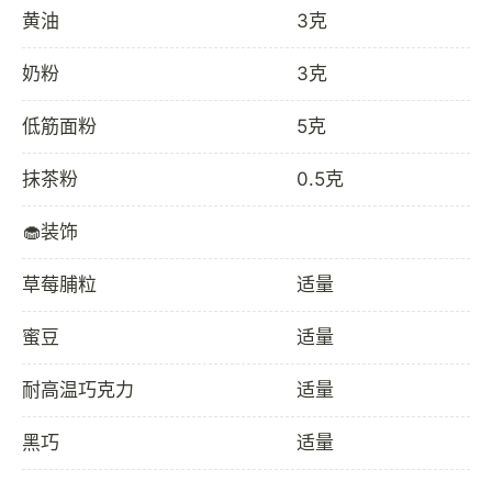
黄油
3克
奶粉
3克
低筋面粉
5克
抹茶粉
0.5克
🧁装饰
草莓脯粒
适量
蜜豆
适量
耐高温巧克力
适量
黑巧
适量