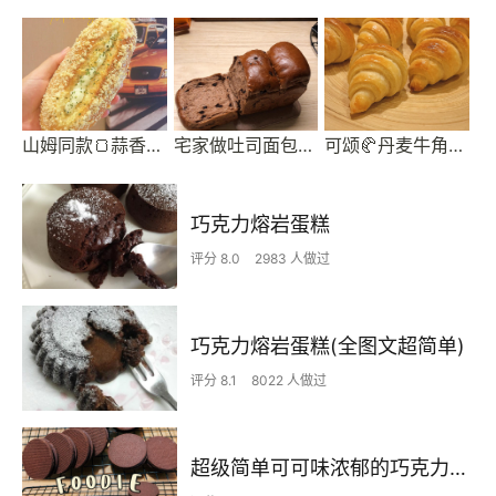
山姆同款🍞蒜香奶酪面包 太好吃了吧
宅家做吐司面包超治愈🍞隔夜水合法快速出膜
可颂🥐丹麦牛角包 懒人做法 一次成功
巧克力熔岩蛋糕
评分 8.0
2983 人做过
巧克力熔岩蛋糕(全图文超简单)
评分 8.1
8022 人做过
超级简单可可味浓郁的巧克力夹心饼干