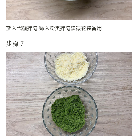
放入代糖拌匀 筛入粉类拌匀装裱花袋备用
步骤 7