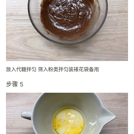
放入代糖拌匀 筛入粉类拌匀装裱花袋备用
步骤 5