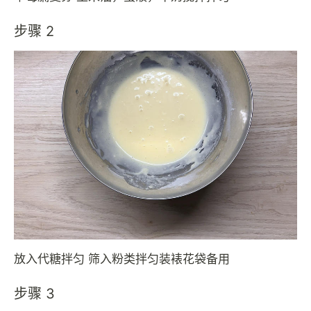
步骤 2
放入代糖拌匀 筛入粉类拌匀装裱花袋备用
步骤 3