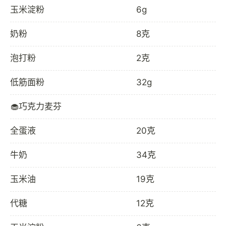
玉米淀粉
6g
奶粉
8克
泡打粉
2克
低筋面粉
32g
🧁巧克力麦芬
全蛋液
20克
牛奶
34克
玉米油
19克
代糖
12克