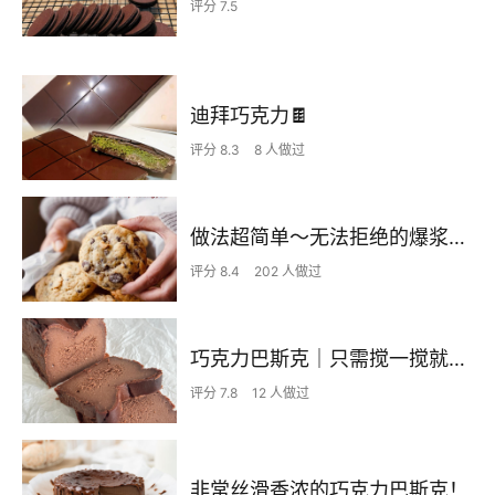
评分 7.5
迪拜巧克力🍫
评分 8.3
8 人做过
做法超简单～无法拒绝的爆浆纽约软曲奇🍪
评分 8.4
202 人做过
巧克力巴斯克｜只需搅一搅就能成功🤤
评分 7.8
12 人做过
非常丝滑香浓的巧克力巴斯克！