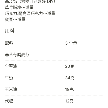
🧁装饰（根据自己喜好 DIY）
草莓脯粒～适量
巧克力.耐高温巧克力～适量
用料
配料
3 个量
🧁草莓脯麦芬
全蛋液
20克
牛奶
34克
玉米油
19克
代糖
12克