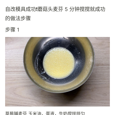
自改模具成功❗️蘑菇头麦芬 5 分钟搅搅就成功
的做法步骤
步骤 1
草莓脯麦芬 玉米油，蛋液，牛奶搅拌拌匀